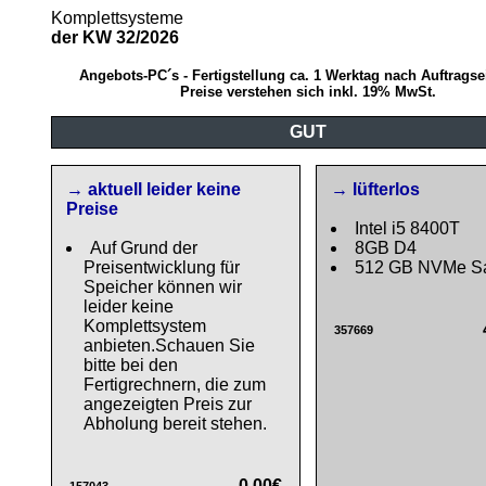
Komplettsysteme
der KW 32/2026
Angebots-PC´s - Fertigstellung ca. 1 Werktag nach Auftrags
Preise verstehen sich inkl. 19% MwSt.
GUT
→ aktuell leider keine
→ lüfterlos
Preise
Intel i5 8400T
Auf Grund der
8GB D4
Preisentwicklung für
512 GB NVMe S
Speicher können wir
leider keine
Komplettsystem
357669
anbieten.Schauen Sie
bitte bei den
Fertigrechnern, die zum
angezeigten Preis zur
Abholung bereit stehen.
0,00€