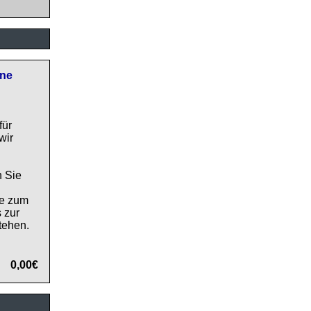
ine
für
wir
 Sie
ie zum
 zur
tehen.
0,00€