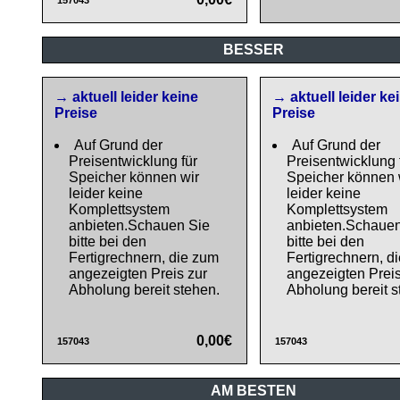
157043
BESSER
→ aktuell leider keine
→ aktuell leider ke
Preise
Preise
Auf Grund der
Auf Grund der
Preisentwicklung für
Preisentwicklung 
Speicher können wir
Speicher können 
leider keine
leider keine
Komplettsystem
Komplettsystem
anbieten.Schauen Sie
anbieten.Schauen
bitte bei den
bitte bei den
Fertigrechnern, die zum
Fertigrechnern, d
angezeigten Preis zur
angezeigten Preis
Abholung bereit stehen.
Abholung bereit s
0,00€
157043
157043
AM BESTEN