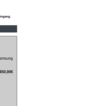
eingang.
amsung
450,00€