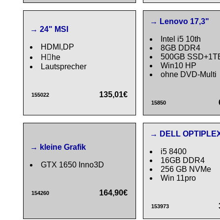
→ Lenovo 17,3"
→ 24" MSI
Intel i5 10th
HDMI,DP
8GB DDR4
500GB SSD+1T
Hِhe
Win10 HP
Lautsprecher
ohne DVD-Multi
135,01€
155022
15850
→ DELL OPTIPLE
→ kleine Grafik
i5 8400
16GB DDR4
GTX 1650 Inno3D
256 GB NVMe
Win 11pro
164,90€
154260
153973