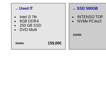
→ Used IT
→ SSD 500GB
Intel i3 7th
INTENSO TOP
8GB DDR4
NVMe PCIex3
250 GB SSD
DVD-Multi
152450
159,00€
354094