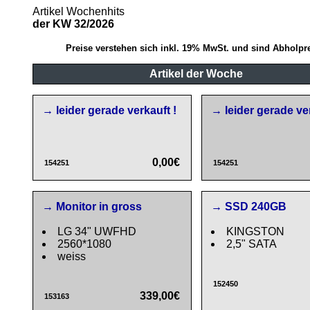
Artikel Wochenhits
der KW 32/2026
Preise verstehen sich inkl. 19% MwSt. und sind Abholpre
Artikel der Woche
→ leider gerade verkauft !
→ leider gerade ver
0,00€
154251
154251
→ Monitor in gross
→ SSD 240GB
LG 34" UWFHD
KINGSTON
2560*1080
2,5" SATA
weiss
152450
339,00€
153163