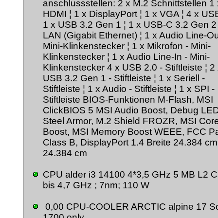
anschlussstellen: 2 x M.2 Schnittstellen 1 
HDMI ¦ 1 x DisplayPort ¦ 1 x VGA ¦ 4 x USB
1 x USB 3.2 Gen 1 ¦ 1 x USB-C 3.2 Gen 2 
LAN (Gigabit Ethernet) ¦ 1 x Audio Line-Ou
Mini-Klinkenstecker ¦ 1 x Mikrofon - Mini-
Klinkenstecker ¦ 1 x Audio Line-In - Mini-
Klinkenstecker 4 x USB 2.0 - Stiftleiste ¦ 2
USB 3.2 Gen 1 - Stiftleiste ¦ 1 x Seriell -
Stiftleiste ¦ 1 x Audio - Stiftleiste ¦ 1 x SPI -
Stiftleiste BIOS-Funktionen M-Flash, MSI
ClickBIOS 5 MSI Audio Boost, Debug LED
Steel Armor, M.2 Shield FROZR, MSI Cor
Boost, MSI Memory Boost WEEE, FCC Pa
Class B, DisplayPort 1.4 Breite 24.384 cm
24.384 cm
CPU alder i3 14100 4*3,5 GHz 5 MB L2 
bis 4,7 GHz ; 7nm; 110 W
0,00 CPU-COOLER ARCTIC alpine 17 So
1700 only