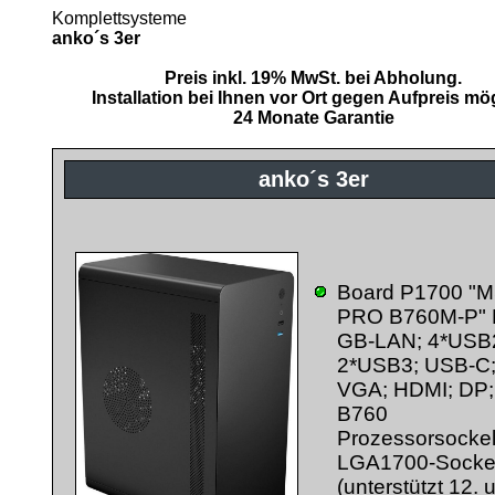
Komplettsysteme
anko´s 3er
Preis inkl. 19% MwSt. bei Abholung.
Installation bei Ihnen vor Ort gegen Aufpreis mög
24 Monate Garantie
anko´s 3er
Board P1700 "M
PRO B760M-P"
GB-LAN; 4*USB
2*USB3; USB-C
VGA; HDMI; DP; 
B760
Prozessorsocke
LGA1700-Socke
(unterstützt 12. 