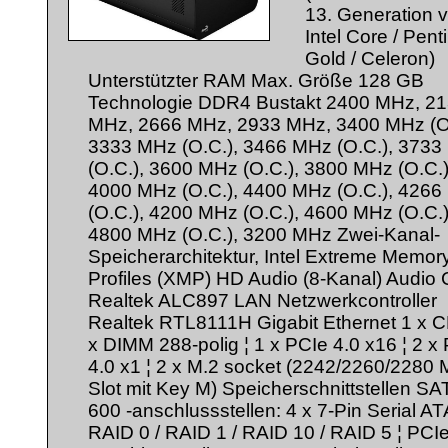
13. Generation 
Intel Core / Pen
Gold / Celeron)
Unterstützter RAM Max. Größe 128 GB
Technologie DDR4 Bustakt 2400 MHz, 2
MHz, 2666 MHz, 2933 MHz, 3400 MHz (O.
3333 MHz (O.C.), 3466 MHz (O.C.), 373
(O.C.), 3600 MHz (O.C.), 3800 MHz (O.C.)
4000 MHz (O.C.), 4400 MHz (O.C.), 426
(O.C.), 4200 MHz (O.C.), 4600 MHz (O.C.)
4800 MHz (O.C.), 3200 MHz Zwei-Kanal-
Speicherarchitektur, Intel Extreme Memor
Profiles (XMP) HD Audio (8-Kanal) Audio
Realtek ALC897 LAN Netzwerkcontroller
Realtek RTL8111H Gigabit Ethernet 1 x C
x DIMM 288-polig ¦ 1 x PCIe 4.0 x16 ¦ 2 x
4.0 x1 ¦ 2 x M.2 socket (2242/2260/2280 
Slot mit Key M) Speicherschnittstellen SA
600 -anschlussstellen: 4 x 7-Pin Serial AT
RAID 0 / RAID 1 / RAID 10 / RAID 5 ¦ PCIe