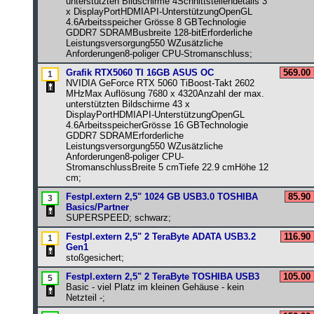
unterstützten Bildschirme 4Schnittstellendetails 3
x DisplayPortHDMIAPI-UnterstützungOpenGL
4.6Arbeitsspeicher Grösse 8 GBTechnologie
GDDR7 SDRAMBusbreite 128-bitErforderliche
Leistungsversorgung550 WZusätzliche
Anforderungen8-poliger CPU-Stromanschluss;
Grafik RTX5060 TI 16GB ASUS OC
569.00
NVIDIA GeForce RTX 5060 TiBoost-Takt 2602
MHzMax Auflösung 7680 x 4320Anzahl der max.
unterstützten Bildschirme 43 x
DisplayPortHDMIAPI-UnterstützungOpenGL
4.6ArbeitsspeicherGrösse 16 GBTechnologie
GDDR7 SDRAMErforderliche
Leistungsversorgung550 WZusätzliche
Anforderungen8-poliger CPU-
StromanschlussBreite 5 cmTiefe 22.9 cmHöhe 12
cm;
Festpl.extern 2,5" 1024 GB USB3.0 TOSHIBA
85.90
Basics/Partner
SUPERSPEED; schwarz;
Festpl.extern 2,5" 2 TeraByte ADATA USB3.2
116.90
Gen1
stoßgesichert;
Festpl.extern 2,5" 2 TeraByte TOSHIBA USB3
105.00
Basic - viel Platz im kleinen Gehäuse - kein
Netzteil -;