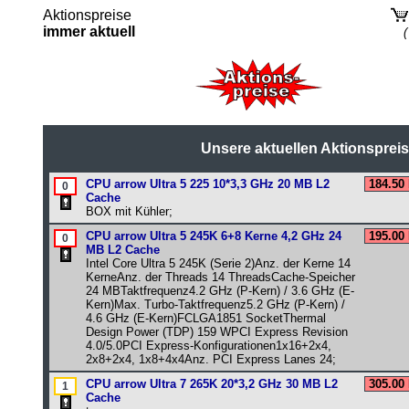
Aktionspreise
immer aktuell
(
Unsere aktuellen Aktionspreise:
CPU arrow Ultra 5 225 10*3,3 GHz 20 MB L2
184.50
Cache
BOX mit Kühler;
CPU arrow Ultra 5 245K 6+8 Kerne 4,2 GHz 24
195.00
MB L2 Cache
Intel Core Ultra 5 245K (Serie 2)Anz. der Kerne 14
KerneAnz. der Threads 14 ThreadsCache-Speicher
24 MBTaktfrequenz4.2 GHz (P-Kern) / 3.6 GHz (E-
Kern)Max. Turbo-Taktfrequenz5.2 GHz (P-Kern) /
4.6 GHz (E-Kern)FCLGA1851 SocketThermal
Design Power (TDP) 159 WPCI Express Revision
4.0/5.0PCI Express-Konfigurationen1x16+2x4,
2x8+2x4, 1x8+4x4Anz. PCI Express Lanes 24;
CPU arrow Ultra 7 265K 20*3,2 GHz 30 MB L2
305.00
Cache