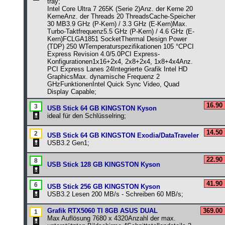
tray;
Intel Core Ultra 7 265K (Serie 2)Anz. der Kerne 20
KerneAnz. der Threads 20 ThreadsCache-Speicher
30 MB3.9 GHz (P-Kern) / 3.3 GHz (E-Kern)Max.
Turbo-Taktfrequenz5.5 GHz (P-Kern) / 4.6 GHz (E-
Kern)FCLGA1851 SocketThermal Design Power
(TDP) 250 WTemperaturspezifikationen 105 °CPCI
Express Revision 4.0/5.0PCI Express-
Konfigurationen1x16+2x4, 2x8+2x4, 1x8+4x4Anz.
PCI Express Lanes 24Integrierte Grafik Intel HD
GraphicsMax. dynamische Frequenz 2
GHzFunktionenIntel Quick Sync Video, Quad
Display Capable;
16.90
USB Stick 64 GB KINGSTON Kyson
ideal für den Schlüsselring;
14.50
USB Stick 64 GB KINGSTON Exodia/DataTraveler
USB3.2 Gen1;
22.90
USB Stick 128 GB KINGSTON Kyson
41.90
USB Stick 256 GB KINGSTON Kyson
USB3.2 Lesen 200 MB/s - Schreiben 60 MB/s;
Grafik RTX5060 TI 8GB ASUS DUAL
369.00
Max Auflösung 7680 x 4320Anzahl der max.