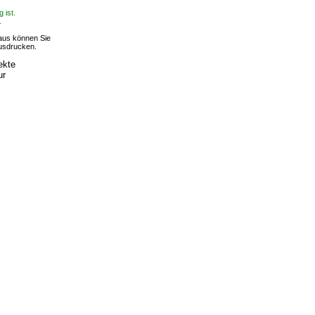
 ist.
.
r aus können Sie
ausdrucken.
ekte
ur