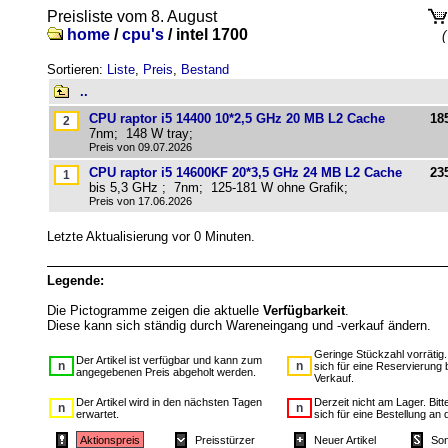
Preisliste vom 8. August
home
/
cpu's
/
intel 1700
(
Sortieren:
Liste
,
Preis
,
Bestand
..
CPU raptor i5 14400 10*2,5 GHz 20 MB L2 Cache
18
7nm; 148 W tray;
Preis von 09.07.2026
CPU raptor i5 14600KF 20*3,5 GHz 24 MB L2 Cache
23
bis 5,3 GHz ; 7nm; 125-181 W ohne Grafik;
Preis von 17.06.2026
Letzte Aktualisierung vor 0 Minuten.
Legende:
Die Pictogramme zeigen die aktuelle
Verfügbarkeit
.
Diese kann sich ständig durch Wareneingang und -verkauf ändern.
Geringe Stückzahl vorrätig
Der Artikel ist verfügbar und kann zum
sich für eine Reservierung 
angegebenen Preis abgeholt werden.
Verkauf.
Der Artikel wird in den nächsten Tagen
Derzeit nicht am Lager. Bit
erwartet.
sich für eine Bestellung an 
Aktionspreis
Preisstürzer
Neuer Artikel
Son