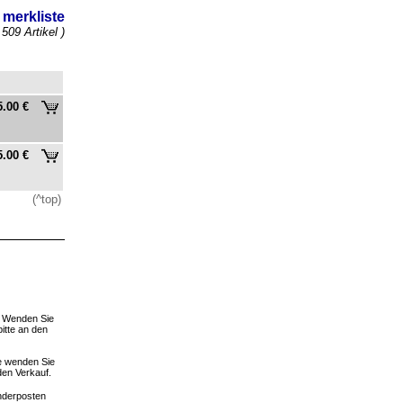
merkliste
 509 Artikel )
5.00 €
5.00 €
(^top)
. Wenden Sie
bitte an den
te wenden Sie
den Verkauf.
derposten