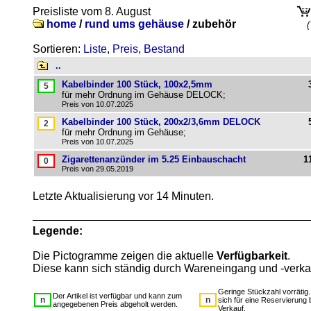
Preisliste vom 8. August
home
/
rund ums gehäuse
/
zubehör
(
Sortieren:
Liste
,
Preis
,
Bestand
..
Kabelbinder 100 Stück, 100x2,5mm
für mehr Ordnung im Gehäuse DELOCK;
Preis von 10.07.2025
Kabelbinder 100 Stück, 200x2/3,6mm DELOCK
für mehr Ordnung im Gehäuse;
Preis von 10.07.2025
Zigarettenanzünder im 5.25 Einbauschacht
1
Preis von 29.05.2019
Letzte Aktualisierung vor 14 Minuten.
Legende:
Die Pictogramme zeigen die aktuelle
Verfügbarkeit
.
Diese kann sich ständig durch Wareneingang und -verka
Geringe Stückzahl vorrätig
Der Artikel ist verfügbar und kann zum
sich für eine Reservierung 
angegebenen Preis abgeholt werden.
Verkauf.