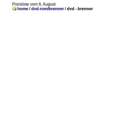
Preisliste vom 8. August
home
/
dvd-rom/brenner
/
dvd - brenner