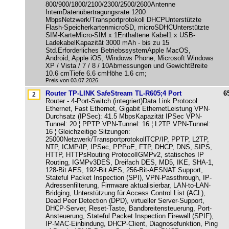
800/900/1800/2100/2300/2500/2600Antenne
InternDatenübertragungsrate 1200
MbpsNetzwerk/Transportprotokoll DHCPUnterstützte
Flash-SpeicherkartenmicroSD, microSDHCUnterstützte
SIM-KarteMicro-SIM x 1Enthaltene Kabel1 x USB-
LadekabelKapazität 3000 mAh - bis zu 15
Std.Erforderliches BetriebssystemApple MacOS,
Android, Apple iOS, Windows Phone, Microsoft Windows
XP / Vista / 7 / 8 / 10Abmessungen und GewichtBreite
10.6 cmTiefe 6.6 cmHöhe 1.6 cm;
Preis von 03.07.2026
Router TP-LINK SafeStream TL-R605;4 Port
6
Router - 4-Port-Switch (integriert)Data Link Protocol
Ethernet, Fast Ethernet, Gigabit EthernetLeistung VPN-
Durchsatz (IPSec): 41.5 MbpsKapazität IPSec VPN-
Tunnel: 20 ¦ PPTP VPN-Tunnel: 16 ¦ L2TP VPN-Tunnel:
16 ¦ Gleichzeitige Sitzungen:
25000Netzwerk/TransportprotokollTCP/IP, PPTP, L2TP,
NTP, ICMP/IP, IPSec, PPPoE, FTP, DHCP, DNS, SIPS,
HTTP, HTTPsRouting ProtocolIGMPv2, statisches IP
Routing, IGMPv3DES, Dreifach DES, MD5, IKE, SHA-1,
128-Bit AES, 192-Bit AES, 256-Bit-AESNAT Support,
Stateful Packet Inspection (SPI), VPN-Passthrough, IP-
Adressenfilterung, Firmware aktualisierbar, LAN-to-LAN-
Bridging, Unterstützung für Access Control List (ACL),
Dead Peer Detection (DPD), virtueller Server-Support,
DHCP-Server, Reset-Taste, Bandbreitensteuerung, Port-
Ansteuerung, Stateful Packet Inspection Firewall (SPIF),
IP-MAC-Einbindung, DHCP-Client, Diagnosefunktion, Ping