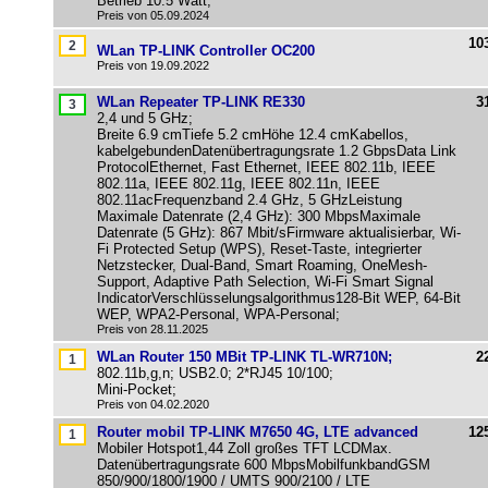
Betrieb 10.5 Watt;
Preis von 05.09.2024
10
WLan TP-LINK Controller OC200
Preis von 19.09.2022
WLan Repeater TP-LINK RE330
3
2,4 und 5 GHz;
Breite 6.9 cmTiefe 5.2 cmHöhe 12.4 cmKabellos,
kabelgebundenDatenübertragungsrate 1.2 GbpsData Link
ProtocolEthernet, Fast Ethernet, IEEE 802.11b, IEEE
802.11a, IEEE 802.11g, IEEE 802.11n, IEEE
802.11acFrequenzband 2.4 GHz, 5 GHzLeistung
Maximale Datenrate (2,4 GHz): 300 MbpsMaximale
Datenrate (5 GHz): 867 Mbit/sFirmware aktualisierbar, Wi-
Fi Protected Setup (WPS), Reset-Taste, integrierter
Netzstecker, Dual-Band, Smart Roaming, OneMesh-
Support, Adaptive Path Selection, Wi-Fi Smart Signal
IndicatorVerschlüsselungsalgorithmus128-Bit WEP, 64-Bit
WEP, WPA2-Personal, WPA-Personal;
Preis von 28.11.2025
WLan Router 150 MBit TP-LINK TL-WR710N;
2
802.11b,g,n; USB2.0; 2*RJ45 10/100;
Mini-Pocket;
Preis von 04.02.2020
Router mobil TP-LINK M7650 4G, LTE advanced
12
Mobiler Hotspot1,44 Zoll großes TFT LCDMax.
Datenübertragungsrate 600 MbpsMobilfunkbandGSM
850/900/1800/1900 / UMTS 900/2100 / LTE