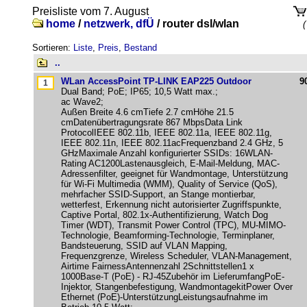
Preisliste vom 7. August
home
/
netzwerk, dfÜ
/
router dsl/wlan
(
Sortieren:
Liste
,
Preis
,
Bestand
..
WLan AccessPoint TP-LINK EAP225 Outdoor
9
Dual Band; PoE; IP65; 10,5 Watt max.;
ac Wave2;
Außen Breite 4.6 cmTiefe 2.7 cmHöhe 21.5
cmDatenübertragungsrate 867 MbpsData Link
ProtocolIEEE 802.11b, IEEE 802.11a, IEEE 802.11g,
IEEE 802.11n, IEEE 802.11acFrequenzband 2.4 GHz, 5
GHzMaximale Anzahl konfigurierter SSIDs: 16WLAN-
Rating AC1200Lastenausgleich, E-Mail-Meldung, MAC-
Adressenfilter, geeignet für Wandmontage, Unterstützung
für Wi-Fi Multimedia (WMM), Quality of Service (QoS),
mehrfacher SSID-Support, an Stange montierbar,
wetterfest, Erkennung nicht autorisierter Zugriffspunkte,
Captive Portal, 802.1x-Authentifizierung, Watch Dog
Timer (WDT), Transmit Power Control (TPC), MU-MIMO-
Technologie, Beamforming-Technologie, Terminplaner,
Bandsteuerung, SSID auf VLAN Mapping,
Frequenzgrenze, Wireless Scheduler, VLAN-Management,
Airtime FairnessAntennenzahl 2Schnittstellen1 x
1000Base-T (PoE) - RJ-45Zubehör im LieferumfangPoE-
Injektor, Stangenbefestigung, WandmontagekitPower Over
Ethernet (PoE)-UnterstützungLeistungsaufnahme im