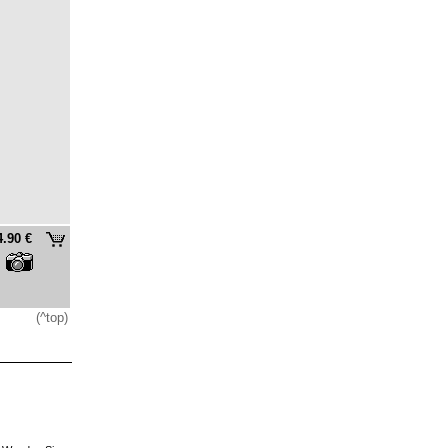
4.90 €
(^top)