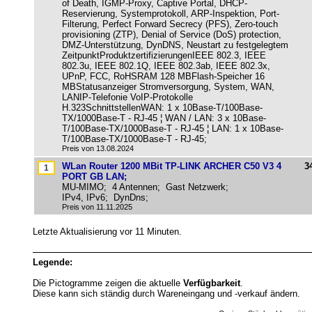
of Death, IGMP-Proxy, Captive Portal, DHCP-
Reservierung, Systemprotokoll, ARP-Inspektion, Port-
Filterung, Perfect Forward Secrecy (PFS), Zero-touch
provisioning (ZTP), Denial of Service (DoS) protection,
DMZ-Unterstützung, DynDNS, Neustart zu festgelegtem
ZeitpunktProduktzertifizierungenIEEE 802.3, IEEE
802.3u, IEEE 802.1Q, IEEE 802.3ab, IEEE 802.3x,
UPnP, FCC, RoHSRAM 128 MBFlash-Speicher 16
MBStatusanzeiger Stromversorgung, System, WAN,
LANIP-Telefonie VoIP-Protokolle
H.323SchnittstellenWAN: 1 x 10Base-T/100Base-
TX/1000Base-T - RJ-45 ¦ WAN / LAN: 3 x 10Base-
T/100Base-TX/1000Base-T - RJ-45 ¦ LAN: 1 x 10Base-
T/100Base-TX/1000Base-T - RJ-45;
Preis von 13.08.2024
WLan Router 1200 MBit TP-LINK ARCHER C50 V3 4
3
PORT GB LAN;
MU-MIMO; 4 Antennen; Gast Netzwerk;
IPv4, IPv6; DynDns;
Preis von 11.11.2025
Letzte Aktualisierung vor 11 Minuten.
Legende:
Die Pictogramme zeigen die aktuelle
Verfügbarkeit
.
Diese kann sich ständig durch Wareneingang und -verkauf ändern.