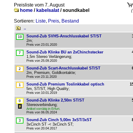
Preisliste vom 7. August
home
/
kabelsalat
/
soundkabel
(
Sortieren:
Liste
,
Preis
,
Bestand
..
Sound-Zub SVHS-Anschlusskabel ST/ST
2m;
Preis von 23.01.2020
Sound-Zub Klinke BU an 2xChinchstecker
1,5m Stereo Verlängerung;
Preis von 25.09.2020
Sound-Zub Scart-Anschlusskabel ST/ST
2m, Premium, Goldkontakte;
Preis von 23.11.2020
Sound-Zub Premium Toslinkkabel optisch
1
5m, ST/ST, High Quality;
Preis von 10.01.2019
Sound-Zub Klinke 2,50m ST/ST
Stereoverbindung;
Artikel vorrätig in Erfurt.
Preis von 06.05.2024
Sound-Zub Cinch 5,00m 3xST/3xST
3xCinch ST -< 3xCinch ST;
Preis von 20.04.2017