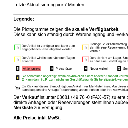
Letzte Aktualisierung vor 7 Minuten.
Legende:
Die Pictogramme zeigen die aktuelle
Verfügbarkeit
.
Diese kann sich ständig durch Wareneingang und -verka
Geringe Stückzahl vorrätig
Der Artikel ist verfügbar und kann zum
sich für eine Reservierung 
angegebenen Preis abgeholt werden.
Verkauf.
Der Artikel wird in den nächsten Tagen
Derzeit nicht am Lager. Bit
erwartet.
sich für eine Bestellung an 
Aktionspreis
Preisstürzer
Neuer Artikel
Son
Sie bekommen angezeigt, wenn ein Artikel an einem anderen Standort vorrätig
Er kann dann i.d.R. zum nächsten Geschäftstag für Sie bereitgestellt werden
Ein Klick auf dieses Symbol fügt den Artikel Ihrer Merkliste hinzu. Von diese
dann bequem eine Anfrage/Reservierung an uns richten oder Ihre Auswahl 
Der
Verkauf
ist unter 03681 / 49 70 -0 (FAX -57) zu errei
direkte Anfragen oder Reservierungen steht Ihnen auße
Merkliste
zur Verfügung.
Alle Preise inkl. MwSt.