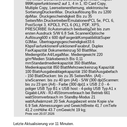
999Kopierfunktionen2 auf 1, 4 in 1, ID Card Copy,
Multiple Copy, Leerseitenentfernung, elektronische
SortierungDruckenMax. Druckauflösung Bis zu 1200
dpiMax. Druckgeschwindigkeit Bis zu 35
Seiten/Min.Druckertreiber/EmulationenPCL 5e, PCL 6,
PostScript 3, KPDL3, PCL 6 (XL), PDF, XPS,
PRESCRIBE IIcAutomatisch beidseitigZeit bis zum
ersten Ausdruck S/W 6.8 Sek.ScannenOptische
Auflösung600 x 600 dpiFaxgerätKompatibilitätSuper
G3Max. Übertragungsgeschwindigkeit33.6
KbpsFaxfunktionenFunktionenFaxabruf, Duplex
FaxKapazität Dokumenteinzug 50 BlattMax.
Mediengröße A4/LegalMax. Mediengewicht 220
g/m²Medien Stärkebereich Bis 0,11
mmStandardmedienkapazität 350 BlattMax.
Medienkapazität 850 BlattMehrzweckeinzug Kapazität
100 BlattAusgabeablagekapazität 150 BlattAusgabefach
- 150 BlattDrucken: bis zu 35 Seiten/Min. (A4) -
s/wScannen: bis zu 40 ipm (A4) - S/W (300 dpi)Scannen:
bis zu 23 ipm (A4) - Farbe (300 dpi)1 x USB 2.0 - 4-
poliger USB Typ B1 x USB host - 4-polig USB Typ A1 x
Gigabit-LAN - RJ-45Stromverbrauch bei Betrieb 661
wattStromverbrauch im Standby-Modus 21
wattAufwärmzeit 20 Sek.Ausgabezeit erste Kopie s/w
6.9 Sek.Abmessungen und GewichtBreite 41.7 cmTiefe
41.2 cmHöhe 43.7 cmGewicht 19 kg;
Preis von 20.07.2026
Letzte Aktualisierung vor 11 Minuten.