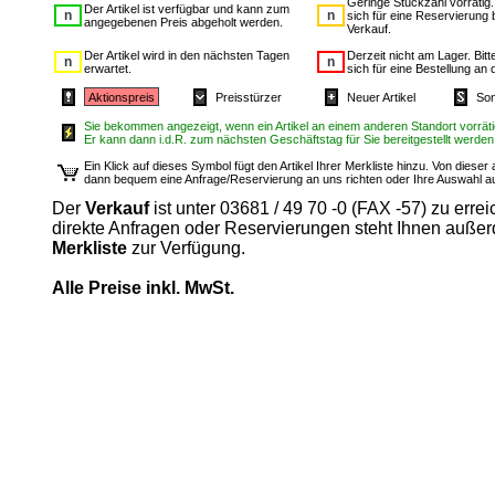
Geringe Stückzahl vorrätig
Der Artikel ist verfügbar und kann zum
sich für eine Reservierung 
angegebenen Preis abgeholt werden.
Verkauf.
Der Artikel wird in den nächsten Tagen
Derzeit nicht am Lager. Bit
erwartet.
sich für eine Bestellung an 
Aktionspreis
Preisstürzer
Neuer Artikel
Son
Sie bekommen angezeigt, wenn ein Artikel an einem anderen Standort vorrätig
Er kann dann i.d.R. zum nächsten Geschäftstag für Sie bereitgestellt werden
Ein Klick auf dieses Symbol fügt den Artikel Ihrer Merkliste hinzu. Von diese
dann bequem eine Anfrage/Reservierung an uns richten oder Ihre Auswahl 
Der
Verkauf
ist unter 03681 / 49 70 -0 (FAX -57) zu errei
direkte Anfragen oder Reservierungen steht Ihnen auße
Merkliste
zur Verfügung.
Alle Preise inkl. MwSt.