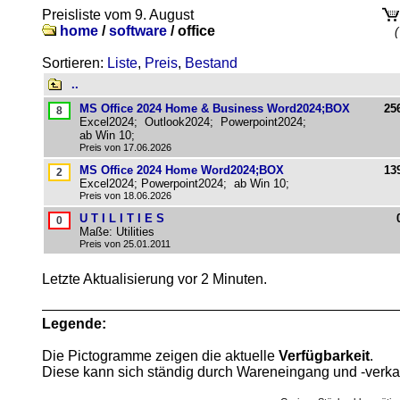
Preisliste vom 9. August
home
/
software
/
office
(
Sortieren:
Liste
,
Preis
,
Bestand
..
MS Office 2024 Home & Business Word2024;BOX
25
Excel2024; Outlook2024; Powerpoint2024;
ab Win 10;
Preis von 17.06.2026
MS Office 2024 Home Word2024;BOX
13
Excel2024; Powerpoint2024; ab Win 10;
Preis von 18.06.2026
U T I L I T I E S
Maße: Utilities
Preis von 25.01.2011
Letzte Aktualisierung vor 2 Minuten.
Legende:
Die Pictogramme zeigen die aktuelle
Verfügbarkeit
.
Diese kann sich ständig durch Wareneingang und -verka