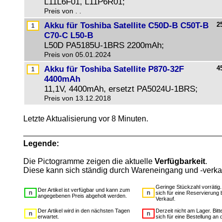
L11L6F01, L11P6R01;
Preis von . .
Akku für Toshiba Satellite C50D-B C50T-B
2
C70-C L50-B
L50D PA5185U-1BRS 2200mAh;
Preis von 05.01.2024
Akku für Toshiba Satellite P870-32F
4
4400mAh
11,1V, 4400mAh, ersetzt PA5024U-1BRS;
Preis von 13.12.2018
Letzte Aktualisierung vor 8 Minuten.
Legende:
Die Pictogramme zeigen die aktuelle
Verfügbarkeit
.
Diese kann sich ständig durch Wareneingang und -verka
Geringe Stückzahl vorrätig
Der Artikel ist verfügbar und kann zum
sich für eine Reservierung 
angegebenen Preis abgeholt werden.
Verkauf.
Der Artikel wird in den nächsten Tagen
Derzeit nicht am Lager. Bit
erwartet.
sich für eine Bestellung an 