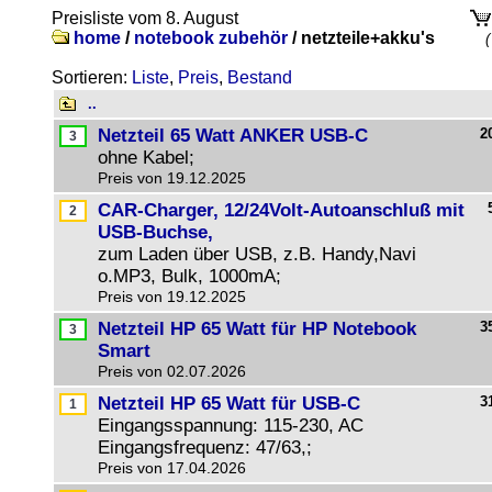
Preisliste vom 8. August
home
/
notebook zubehör
/
netzteile+akku's
(
Sortieren:
Liste
,
Preis
,
Bestand
..
Netzteil 65 Watt ANKER USB-C
2
ohne Kabel;
Preis von 19.12.2025
CAR-Charger, 12/24Volt-Autoanschluß mit
USB-Buchse,
zum Laden über USB, z.B. Handy,Navi
o.MP3, Bulk, 1000mA;
Preis von 19.12.2025
Netzteil HP 65 Watt für HP Notebook
3
Smart
Preis von 02.07.2026
Netzteil HP 65 Watt für USB-C
3
Eingangsspannung: 115-230, AC
Eingangsfrequenz: 47/63,;
Preis von 17.04.2026