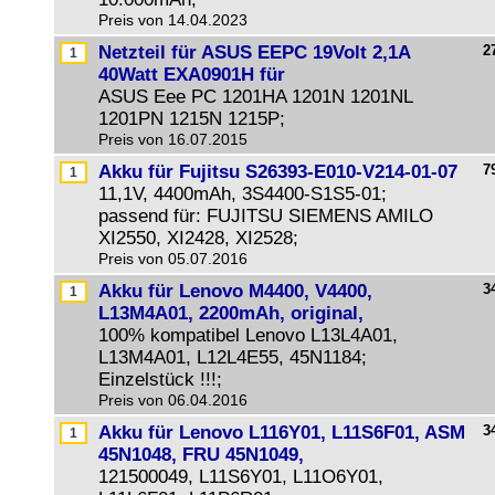
Preis von 14.04.2023
Netzteil für ASUS EEPC 19Volt 2,1A
2
40Watt EXA0901H für
ASUS Eee PC 1201HA 1201N 1201NL
1201PN 1215N 1215P;
Preis von 16.07.2015
Akku für Fujitsu S26393-E010-V214-01-07
7
11,1V, 4400mAh, 3S4400-S1S5-01;
passend für: FUJITSU SIEMENS AMILO
XI2550, XI2428, XI2528;
Preis von 05.07.2016
Akku für Lenovo M4400, V4400,
3
L13M4A01, 2200mAh, original,
100% kompatibel Lenovo L13L4A01,
L13M4A01, L12L4E55, 45N1184;
Einzelstück !!!;
Preis von 06.04.2016
Akku für Lenovo L116Y01, L11S6F01, ASM
3
45N1048, FRU 45N1049,
121500049, L11S6Y01, L11O6Y01,