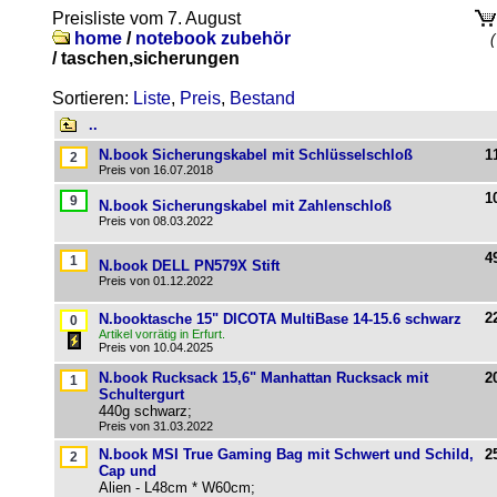
Preisliste vom 7. August
home
/
notebook zubehör
(
/
taschen,sicherungen
Sortieren:
Liste
,
Preis
,
Bestand
..
N.book Sicherungskabel mit Schlüsselschloß
1
Preis von 16.07.2018
1
N.book Sicherungskabel mit Zahlenschloß
Preis von 08.03.2022
4
N.book DELL PN579X Stift
Preis von 01.12.2022
2
N.booktasche 15" DICOTA MultiBase 14-15.6 schwarz
Artikel vorrätig in Erfurt.
Preis von 10.04.2025
N.book Rucksack 15,6" Manhattan Rucksack mit
2
Schultergurt
440g schwarz;
Preis von 31.03.2022
N.book MSI True Gaming Bag mit Schwert und Schild,
2
Cap und
Alien - L48cm * W60cm;