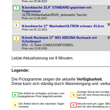
Preis von 25.08.2022
N.booktasche 15,4" STANDARD gepolstert mit
1
Trageriemen
ULTRON/Manhattan/RIVA; preiswerte Tasche;
Preis von 11.09.2024
1
N.booktasche 17" Manhattan/ULTRON schwarz 43,2cm
Preis von 01.12.2023
N.book Rucksack 17" MSI ADEONA Rucksack mit
1
Schultergurt
MSI - G Serie G34N1XX00FSI900G;
Preis von 12.05.2026
Letzte Aktualisierung vor 8 Minuten.
Legende:
Die Pictogramme zeigen die aktuelle
Verfügbarkeit
.
Diese kann sich ständig durch Wareneingang und -verka
Geringe Stückzahl vorrätig
Der Artikel ist verfügbar und kann zum
sich für eine Reservierung 
angegebenen Preis abgeholt werden.
Verkauf.
Der Artikel wird in den nächsten Tagen
Derzeit nicht am Lager. Bit
erwartet.
sich für eine Bestellung an 