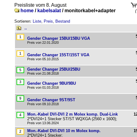
Preisliste vom 8. August
home
/
kabelsalat
/
monitorkabel+adapter
(
Sortieren:
Liste
,
Preis
,
Bestand
..
Gender Changer 15BU/15BU VGA
Preis von 22.01.2020
Gender Changer 15ST/15ST VGA
Preis von 05.10.2015
Gender Changer 25BU/25BU
Preis von 21.08.2018
Gender Changer 9BU/9BU
Preis von 01.03.2018
Gender Changer 9ST/9ST
Preis von 09.10.2018
Mon.-Kabel DVI-DVI 2 m Molex komp. Dual-Link
1
2*DVI24+1 Stecker ST/ST WQXGA (2560 x 1600);
Preis von 13.06.2024
Mon.-Kabel DVI-DVI 10 m Molex komp.
1
2*DVI24+1 Stecker;