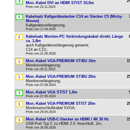
2
Mon.-Kabel DVI an HDMI ST/ST 10,0m
Preis von 22.11.2023
Kabelsatz Kaltgerätestecker C14 an Stecker C5 (Micky-
Mouse)
Kaltgeräteverlängerung;
Preis von 17.04.2026
Kabelsatz Monitor-PC Verbindungskabel direkt; Länge
ca. 1,8m
auch Kaltgeräteverlängerung genannt;
C14 an C13,;
Preis von 21.05.2026
Mon.-Kabel VGA-PREMIUM ST/BU 10m
1
Monitorverlängerung;
Preis von 29.11.2022
Mon.-Kabel VGA-PREMIUM ST/BU 20m
2
Monitorverlängerung;
Preis von 07.08.2024
Mon.-Kabel VGA ST/ST 1,8m
Preis von 07.05.2024
Mon.-Kabel VGA-PREMIUM ST/ST 20m
2
Monitoranschlußkabel SVGA;
Preis von 29.05.2024
Mon.-Kabel USB-C-Stecker an HDMI / 4K 30 Hz
1
USB-Port Typ C zu HDMI 2.0 -Anschluß, 2m;
Preis von 26.06.2026