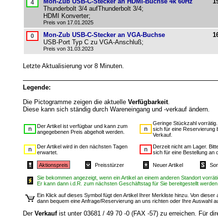
Mon-Zub USB-C-Stecker an HDMI-Buchse 4k 60Hz
1
Thunderbolt 3/4 aufThunderbolt 3/4;
HDMI Konverter;
Preis von 17.01.2025
Mon-Zub USB-C-Stecker an VGA-Buchse
1
USB-Port Typ C zu VGA-Anschluß;
Preis von 31.03.2023
Letzte Aktualisierung vor 8 Minuten.
Legende:
Die Pictogramme zeigen die aktuelle
Verfügbarkeit
.
Diese kann sich ständig durch Wareneingang und -verkauf ändern.
Geringe Stückzahl vorrätig
Der Artikel ist verfügbar und kann zum
sich für eine Reservierung 
angegebenen Preis abgeholt werden.
Verkauf.
Der Artikel wird in den nächsten Tagen
Derzeit nicht am Lager. Bit
erwartet.
sich für eine Bestellung an 
Aktionspreis
Preisstürzer
Neuer Artikel
Son
Sie bekommen angezeigt, wenn ein Artikel an einem anderen Standort vorrätig
Er kann dann i.d.R. zum nächsten Geschäftstag für Sie bereitgestellt werden
Ein Klick auf dieses Symbol fügt den Artikel Ihrer Merkliste hinzu. Von diese
dann bequem eine Anfrage/Reservierung an uns richten oder Ihre Auswahl 
Der
Verkauf
ist unter 03681 / 49 70 -0 (FAX -57) zu erreichen. Für dir