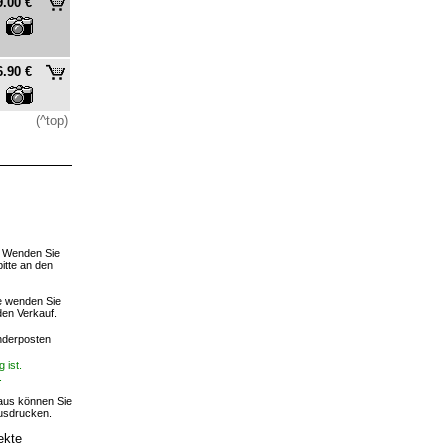
9.00 €
6.90 €
(^top)
. Wenden Sie
bitte an den
te wenden Sie
den Verkauf.
derposten
 ist.
.
r aus können Sie
ausdrucken.
ekte