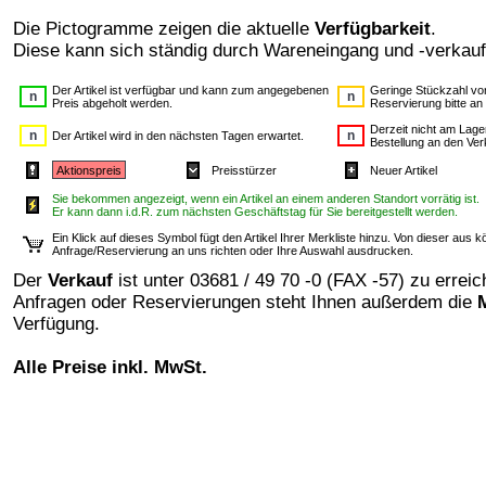
Die Pictogramme zeigen die aktuelle
Verfügbarkeit
.
Diese kann sich ständig durch Wareneingang und -verkauf
Der Artikel ist verfügbar und kann zum angegebenen
Geringe Stückzahl vor
Preis abgeholt werden.
Reservierung bitte an
Derzeit nicht am Lager
Der Artikel wird in den nächsten Tagen erwartet.
Bestellung an den Ver
Aktionspreis
Preisstürzer
Neuer Artikel
Sie bekommen angezeigt, wenn ein Artikel an einem anderen Standort vorrätig ist.
Er kann dann i.d.R. zum nächsten Geschäftstag für Sie bereitgestellt werden.
Ein Klick auf dieses Symbol fügt den Artikel Ihrer Merkliste hinzu. Von dieser aus
Anfrage/Reservierung an uns richten oder Ihre Auswahl ausdrucken.
Der
Verkauf
ist unter 03681 / 49 70 -0 (FAX -57) zu erreic
Anfragen oder Reservierungen steht Ihnen außerdem die
Verfügung.
Alle Preise inkl. MwSt.