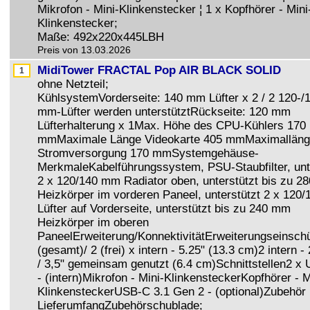
Mikrofon - Mini-Klinkenstecker ¦ 1 x Kopfhörer - Mini
Klinkenstecker;
Maße: 492x220x445LBH
Preis von 13.03.2026
MidiTower FRACTAL Pop AIR BLACK SOLID
ohne Netzteil;
KühlsystemVorderseite: 140 mm Lüfter x 2 / 2 120-/
mm-Lüfter werden unterstütztRückseite: 120 mm
Lüfterhalterung x 1Max. Höhe des CPU-Kühlers 170
mmMaximale Länge Videokarte 405 mmMaximalläng
Stromversorgung 170 mmSystemgehäuse-
MerkmaleKabelführungssystem, PSU-Staubfilter, unt
2 x 120/140 mm Radiator oben, unterstützt bis zu 
Heizkörper im vorderen Paneel, unterstützt 2 x 120
Lüfter auf Vorderseite, unterstützt bis zu 240 mm
Heizkörper im oberen
PaneelErweiterung/KonnektivitätErweiterungseinsch
(gesamt)/ 2 (frei) x intern - 5.25" (13.3 cm)2 intern - 
/ 3,5" gemeinsam genutzt (6.4 cm)Schnittstellen2 x
- (intern)Mikrofon - Mini-KlinkensteckerKopfhörer - M
KlinkensteckerUSB-C 3.1 Gen 2 - (optional)Zubehör
LieferumfangZubehörschublade;