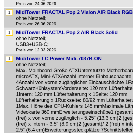
Preis von 24.06.2026
MidiTower FRACTAL Pop 2 Vision AIR Black RGB
ohne Netzteil;
Preis von 26.06.2026
MidiTower FRACTAL Pop 2 AIR Black Solid
ohne Netzteil;
USB3+USB-C;
Preis von 12.03.2026
MidiTower LC Power Midi-7037B-ON
ohne Netzteil;
Max. Mainboard-Größe ATXUnterstützte Motherboar
microATX, Mini-ATXAnzahl interner Einbauschächte
4Anzahl von vorne zugänglicher Einbauschächte 1F
SchwarzKühlsystemVorderseite: 120 mm Lüfterhalte
1Intern: 120 mm Lüfterhalterung x 1Seite: 120 mm
Lüfterhalterung x 1Rückseite: 80/92 mm Lüfterhalter
1Max. Höhe des CPU-Kühlers 145 mmMaximale Lä
Videokarte 360 mmErweiterungseinschübe1 (gesamt
(frei) x von vorne zugänglich - 5.25" (13.3 cm)2 (ges
(frei) x intern - 3.5" (8.9 cm)2 (gesamt)/ 2 (frei) x int
2.5" (6.4 cm)Erweiterungssteckplätze 7Schnittstellen