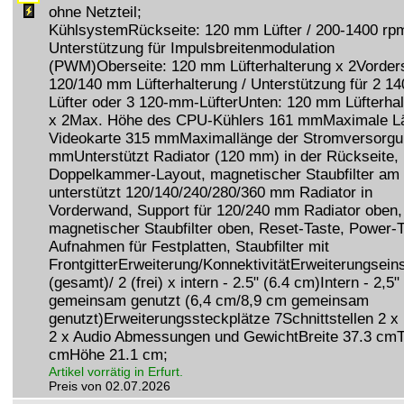
ohne Netzteil;
KühlsystemRückseite: 120 mm Lüfter / 200-1400 rpm
Unterstützung für Impulsbreitenmodulation
(PWM)Oberseite: 120 mm Lüfterhalterung x 2Vorders
120/140 mm Lüfterhalterung / Unterstützung für 2 1
Lüfter oder 3 120-mm-LüfterUnten: 120 mm Lüfterhal
x 2Max. Höhe des CPU-Kühlers 161 mmMaximale L
Videokarte 315 mmMaximallänge der Stromversorgu
mmUnterstützt Radiator (120 mm) in der Rückseite,
Doppelkammer-Layout, magnetischer Staubfilter am
unterstützt 120/140/240/280/360 mm Radiator in
Vorderwand, Support für 120/240 mm Radiator oben,
magnetischer Staubfilter oben, Reset-Taste, Power-T
Aufnahmen für Festplatten, Staubfilter mit
FrontgitterErweiterung/KonnektivitätErweiterungsei
(gesamt)/ 2 (frei) x intern - 2.5" (6.4 cm)Intern - 2,5" 
gemeinsam genutzt (6,4 cm/8,9 cm gemeinsam
genutzt)Erweiterungssteckplätze 7Schnittstellen 2 
2 x Audio Abmessungen und GewichtBreite 37.3 cmT
cmHöhe 21.1 cm;
Artikel vorrätig in Erfurt.
Preis von 02.07.2026