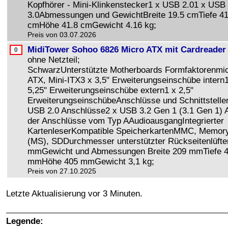
Kopfhörer - Mini-Klinkenstecker1 x USB 2.01 x USB
3.0Abmessungen und GewichtBreite 19.5 cmTiefe 41
cmHöhe 41.8 cmGewicht 4.16 kg;
Preis von 03.07.2026
MidiTower Sohoo 6826 Micro ATX mit Cardreader
ohne Netzteil;
SchwarzUnterstützte Motherboards Formfaktorenmi
ATX, Mini-ITX3 x 3,5" Erweiterungseinschübe intern
5,25" Erweiterungseinschübe extern1 x 2,5"
ErweiterungseinschübeAnschlüsse und Schnittstelle
USB 2.0 Anschlüsse2 x USB 3.2 Gen 1 (3.1 Gen 1) 
der Anschlüsse vom Typ AAudioausgangIntegrierter
KartenleserKompatible SpeicherkartenMMC, Memory
(MS), SDDurchmesser unterstützter Rückseitenlüfte
mmGewicht und Abmessungen Breite 209 mmTiefe 
mmHöhe 405 mmGewicht 3,1 kg;
Preis von 27.10.2025
Letzte Aktualisierung vor 3 Minuten.
Legende: