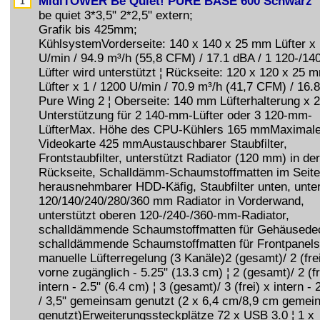
MidiTOWER Be Quiet! PURE BASE 600 Schwarz
be quiet 3*3,5" 2*2,5" extern;
Grafik bis 425mm;
KühlsystemVorderseite: 140 x 140 x 25 mm Lüfter x 
U/min / 94.9 m³/h (55,8 CFM) / 17.1 dBA / 1 120-/1
Lüfter wird unterstützt ¦ Rückseite: 120 x 120 x 25 
Lüfter x 1 / 1200 U/min / 70.9 m³/h (41,7 CFM) / 16.
Pure Wing 2 ¦ Oberseite: 140 mm Lüfterhalterung x 2
Unterstützung für 2 140-mm-Lüfter oder 3 120-mm-
LüfterMax. Höhe des CPU-Kühlers 165 mmMaximal
Videokarte 425 mmAustauschbarer Staubfilter,
Frontstaubfilter, unterstützt Radiator (120 mm) in der
Rückseite, Schalldämm-Schaumstoffmatten im Seiten
herausnehmbarer HDD-Käfig, Staubfilter unten, unter
120/140/240/280/360 mm Radiator in Vorderwand,
unterstützt oberen 120-/240-/360-mm-Radiator,
schalldämmende Schaumstoffmatten für Gehäusedec
schalldämmende Schaumstoffmatten für Frontpanels
manuelle Lüfterregelung (3 Kanäle)2 (gesamt)/ 2 (fre
vorne zugänglich - 5.25" (13.3 cm) ¦ 2 (gesamt)/ 2 (fr
intern - 2.5" (6.4 cm) ¦ 3 (gesamt)/ 3 (frei) x intern - 
/ 3,5" gemeinsam genutzt (2 x 6,4 cm/8,9 cm geme
genutzt)Erweiterungssteckplätze 72 x USB 3.0 ¦ 1 x