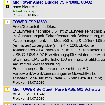
MidiTower Antec Budget VSK-4000E U3-U2
ohne Netzteil;
Artikel vorrätig in Erfurt.
Preis von 18.06.2026
TOWER FSP M580
Front/Seitenteil mit Glas;
1*Laufwerkeinschübe 3.5" int.2*Laufwerkseinschub 2
int.Ausstattungmit Seitenfenster, mit Beleuchtung, mi
Kabelmanagement, mit MeshKühlung & Lüfter4 Lüfte
(enthalten)Lüftergröße (mm) 4 x 120LED-Lüfter
4Mainboards ATX, micro ATX, mini ITXFrontanschlü
USB-C, USB 3.07 ErweiterungsplätzeMaterialienHart
Stahlmax. CPU Lüfterhöhe 160 mmmax. Grafikkarte
445 mmfür Wasserkühlung
BeleuchtungsartInnenraumbeleuchtungLED-
FarbeRGBARGBAbmessungen & GewichtFarbe
schwarzHöhe 398 mmBreite 285 mmTiefe 460 mm;
Preis von 15.07.2026
MidiTOWER Be Quiet! Pure BASE 501 Schwarz
AIRFLOW BG074;
Preis von 29.07.2026