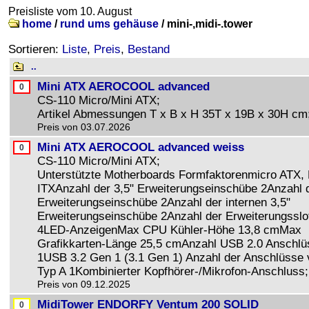
Preisliste vom 10. August
home
/
rund ums gehäuse
/
mini-,midi-.tower
Sortieren:
Liste
,
Preis
,
Bestand
..
Mini ATX AEROCOOL advanced
CS-110 Micro/Mini ATX;
Artikel Abmessungen T x B x H 35T x 19B x 30H cm
Preis von 03.07.2026
Mini ATX AEROCOOL advanced weiss
CS-110 Micro/Mini ATX;
Unterstützte Motherboards Formfaktorenmicro ATX, 
ITXAnzahl der 3,5" Erweiterungseinschübe 2Anzahl d
Erweiterungseinschübe 2Anzahl der internen 3,5"
Erweiterungseinschübe 2Anzahl der Erweiterungsslo
4LED-AnzeigenMax CPU Kühler-Höhe 13,8 cmMax
Grafikkarten-Länge 25,5 cmAnzahl USB 2.0 Anschlü
1USB 3.2 Gen 1 (3.1 Gen 1) Anzahl der Anschlüsse
Typ A 1Kombinierter Kopfhörer-/Mikrofon-Anschluss
Preis von 09.12.2025
MidiTower ENDORFY Ventum 200 SOLID