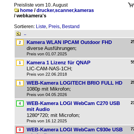
Preisliste vom 10. August
home
/
drucker,scanner,kameras
/
webkamera's
Sortieren:
Liste
,
Preis
,
Bestand
..
Kamera WLAN IPCAM Outdoor FHD
2
diverse Ausführungen;
Preis von 01.07.2025
Kamera 1 Lizenz für QNAP
5
LIC-CAM-NAS-1CH;
Preis von 22.06.2018
WEB-Kamera LOGITECH BRIO FULL HD
2
1080p mit Mikrofon;
Preis von 04.05.2026
WEB-Kamera LOGI WebCam C270 USB
2
mit Audio
1280*720; mit Microfon;
Preis von 16.12.2025
WEB-Kamera LOGI WebCam C930e USB
7