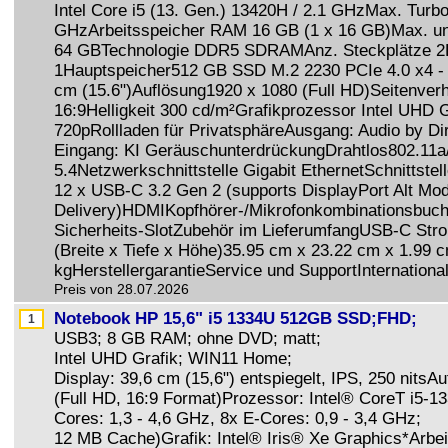
Intel Core i5 (13. Gen.) 13420H / 2.1 GHzMax. Turbo
GHzArbeitsspeicher RAM 16 GB (1 x 16 GB)Max. un
64 GBTechnologie DDR5 SDRAMAnz. Steckplätze 2L
1Hauptspeicher512 GB SSD M.2 2230 PCIe 4.0 x4 
cm (15.6")Auflösung1920 x 1080 (Full HD)Seitenverh
16:9Helligkeit 300 cd/m²Grafikprozessor Intel UHD
720pRollladen für PrivatsphäreAusgang: Audio by Di
Eingang: KI GeräuschunterdrückungDrahtlos802.11a/
5.4Netzwerkschnittstelle Gigabit EthernetSchnittste
12 x USB-C 3.2 Gen 2 (supports DisplayPort Alt Mo
Delivery)HDMIKopfhörer-/Mikrofonkombinationsbuc
Sicherheits-SlotZubehör im LieferumfangUSB-C St
(Breite x Tiefe x Höhe)35.95 cm x 23.22 cm x 1.99 
kgHerstellergarantieService und SupportInternationa
Preis von 28.07.2026
Notebook HP 15,6" i5 1334U 512GB SSD;FHD;
USB3; 8 GB RAM; ohne DVD; matt;
Intel UHD Grafik; WIN11 Home;
Display: 39,6 cm (15,6") entspiegelt, IPS, 250 nitsA
(Full HD, 16:9 Format)Prozessor: Intel® CoreT i5-1
Cores: 1,3 - 4,6 GHz, 8x E-Cores: 0,9 - 3,4 GHz;
12 MB Cache)Grafik: Intel® Iris® Xe Graphics*Arb