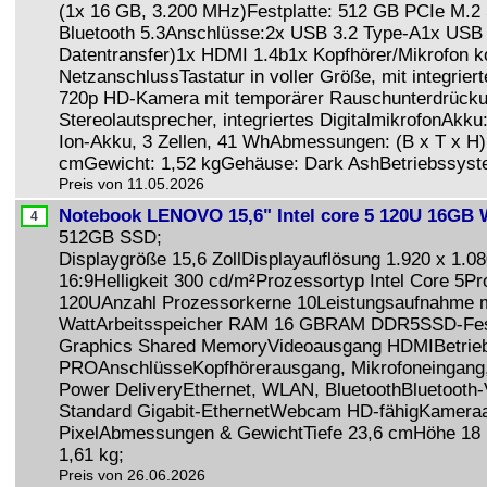
(1x 16 GB, 3.200 MHz)Festplatte: 512 GB PCIe M.2
Bluetooth 5.3Anschlüsse:2x USB 3.2 Type-A1x USB 
Datentransfer)1x HDMI 1.4b1x Kopfhörer/Mikrofon 
NetzanschlussTastatur in voller Größe, mit integrie
720p HD-Kamera mit temporärer Rauschunterdrücku
Stereolautsprecher, integriertes DigitalmikrofonAkku
Ion-Akku, 3 Zellen, 41 WhAbmessungen: (B x T x H) 
cmGewicht: 1,52 kgGehäuse: Dark AshBetriebssys
Preis von 11.05.2026
Notebook LENOVO 15,6" Intel core 5 120U 16GB 
512GB SSD;
Displaygröße 15,6 ZollDisplayauflösung 1.920 x 1.08
16:9Helligkeit 300 cd/m²Prozessortyp Intel Core 5Pr
120UAnzahl Prozessorkerne 10Leistungsaufnahme 
WattArbeitsspeicher RAM 16 GBRAM DDR5SSD-Festp
Graphics Shared MemoryVideoausgang HDMIBetri
PROAnschlüsseKopfhörerausgang, Mikrofoneingang,
Power DeliveryEthernet, WLAN, BluetoothBluetooth-
Standard Gigabit-EthernetWebcam HD-fähigKameraa
PixelAbmessungen & GewichtTiefe 23,6 cmHöhe 18
1,61 kg;
Preis von 26.06.2026