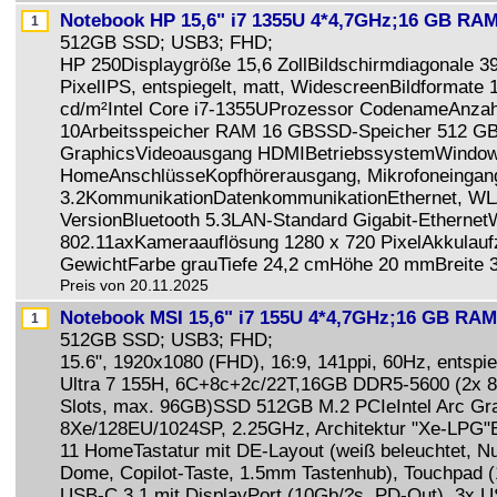
Notebook HP 15,6" i7 1355U 4*4,7GHz;16 GB RA
512GB SSD; USB3; FHD;
HP 250Displaygröße 15,6 ZollBildschirmdiagonale 3
PixelIPS, entspiegelt, matt, WidescreenBildformate 1
cd/m²Intel Core i7-1355UProzessor CodenameAnzah
10Arbeitsspeicher RAM 16 GBSSD-Speicher 512 GBIn
GraphicsVideoausgang HDMIBetriebssystemWindow
HomeAnschlüsseKopfhörerausgang, Mikrofoneingang
3.2KommunikationDatenkommunikationEthernet, WLA
VersionBluetooth 5.3LAN-Standard Gigabit-Ethern
802.11axKameraauflösung 1280 x 720 PixelAkkulau
GewichtFarbe grauTiefe 24,2 cmHöhe 20 mmBreite 
Preis von 20.11.2025
Notebook MSI 15,6" i7 155U 4*4,7GHz;16 GB RA
512GB SSD; USB3; FHD;
15.6", 1920x1080 (FHD), 16:9, 141ppi, 60Hz, entspie
Ultra 7 155H, 6C+8c+2c/22T,16GB DDR5-5600 (2x
Slots, max. 96GB)SSD 512GB M.2 PCIeIntel Arc Gra
8Xe/128EU/1024SP, 2.25GHz, Architektur "Xe-LPG"
11 HomeTastatur mit DE-Layout (weiß beleuchtet, 
Dome, Copilot-Taste, 1.5mm Tastenhub), Touchpad
USB-C 3.1 mit DisplayPort (10Gb/?s, PD-Out), 3x U