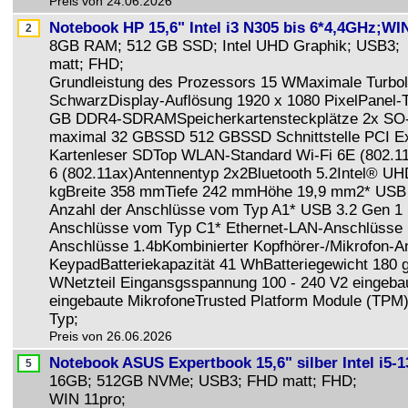
Preis von 24.06.2026
Notebook HP 15,6" Intel i3 N305 bis 6*4,4GHz;W
8GB RAM; 512 GB SSD; Intel UHD Graphik; USB3;
matt; FHD;
Grundleistung des Prozessors 15 WMaximale Turbol
SchwarzDisplay-Auflösung 1920 x 1080 PixelPanel-T
GB DDR4-SDRAMSpeicherkartensteckplätze 2x S
maximal 32 GBSSD 512 GBSSD Schnittstelle PCI Ex
Kartenleser SDTop WLAN-Standard Wi-Fi 6E (802.1
6 (802.11ax)Antennentyp 2x2Bluetooth 5.2Intel® U
kgBreite 358 mmTiefe 242 mmHöhe 19,9 mm2* USB 3
Anzahl der Anschlüsse vom Typ A1* USB 3.2 Gen 1 (
Anschlüsse vom Typ C1* Ethernet-LAN-Anschlüsse
Anschlüsse 1.4bKombinierter Kopfhörer-/Mikrofon-
KeypadBatteriekapazität 41 WhBatteriegewicht 180 g
WNetzteil Eingansgsspannung 100 - 240 V2 eingeba
eingebaute MikrofoneTrusted Platform Module (TPM
Typ;
Preis von 26.06.2026
Notebook ASUS Expertbook 15,6" silber Intel i5-
16GB; 512GB NVMe; USB3; FHD matt; FHD;
WIN 11pro;