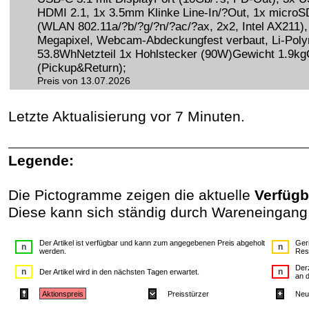
HDMI 2.1, 1x 3.5mm Klinke Line-In/?Out, 1x microS
(WLAN 802.11a/?b/?g/?n/?ac/?ax, 2x2, Intel AX211),
Megapixel, Webcam-Abdeckungfest verbaut, Li-Polym
53.8WhNetzteil 1x Hohlstecker (90W)Gewicht 1.9kg
(Pickup&Return);
Preis von 13.07.2026
Letzte Aktualisierung vor 7 Minuten.
Legende:
Die Pictogramme zeigen die aktuelle
Verfügb
Diese kann sich ständig durch Wareneingang
Der Artikel ist verfügbar und kann zum angegebenen Preis abgeholt
Geri
werden.
Rese
Derz
Der Artikel wird in den nächsten Tagen erwartet.
an 
Aktionspreis
Preisstürzer
Neue