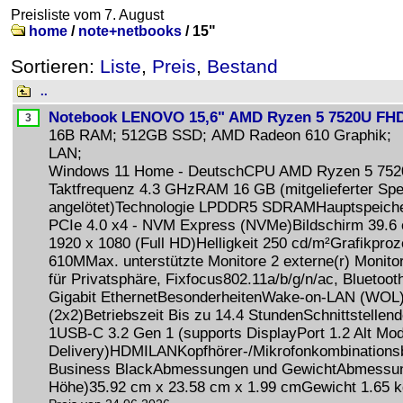
Preisliste vom 7. August
home
/
note+netbooks
/
15"
Sortieren:
Liste
,
Preis
,
Bestand
..
Notebook LENOVO 15,6" AMD Ryzen 5 7520U FH
16B RAM; 512GB SSD; AMD Radeon 610 Graphik;
LAN;
Windows 11 Home - DeutschCPU AMD Ryzen 5 7520
Taktfrequenz 4.3 GHzRAM 16 GB (mitgelieferter Spei
angelötet)Technologie LPDDR5 SDRAMHauptspeich
PCIe 4.0 x4 - NVM Express (NVMe)Bildschirm 39.6 
1920 x 1080 (Full HD)Helligkeit 250 cd/m²Grafikpr
610MMax. unterstützte Monitore 2 externe(r) Monit
für Privatsphäre, Fixfocus802.11a/b/g/n/ac, Bluetoot
Gigabit EthernetBesonderheitenWake-on-LAN (WOL)
(2x2)Betriebszeit Bis zu 14.4 StundenSchnittstellen
1USB-C 3.2 Gen 1 (supports DisplayPort 1.2 Alt Mo
Delivery)HDMILANKopfhörer-/Mikrofonkombination
Business BlackAbmessungen und GewichtAbmessunge
Höhe)35.92 cm x 23.58 cm x 1.99 cmGewicht 1.65 