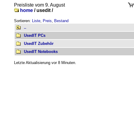
Preisliste vom 9. August
home
/
usedit /
Sortieren:
Liste
,
Preis
,
Bestand
..
UsedIT PCs
UsedIT Zubehör
UsedIT Notebooks
Letzte Aktualisierung vor 8 Minuten.