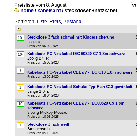
Preisliste vom 8. August
home
/
kabelsalat
/
steckdosen+netzkabel
Sortieren:
Liste
,
Preis
,
Bestand
..
Steckdose 3 fach schmal mit Kindersicherung
Logilink;
Preis von 05.02.2024
Kabelsatz PC-Netzkabel IEC 60320 C7 1,8m schwarz
2polig Brille;
Preis von 15.03.2023
Kabelsatz PC-Netzkabel CEE7/7 - IEC C13 1,8m schwarz
Preis von 13.03.2023
Kabelsatz PC-Netzkabel Schuko Typ F an C13 gewinkelt
Länge 1,8m;
Preis von 18.04.2023
Kabelsatz PC-Netzkabel CEE7/7 - IEC60320 C5 1,8m
schwarz
3-polig Mickey-Mouse;
Preis von 10.06.2025
Steckdose 3 fach weiß
Brennenstuhl;
Preis von 05.10.2021