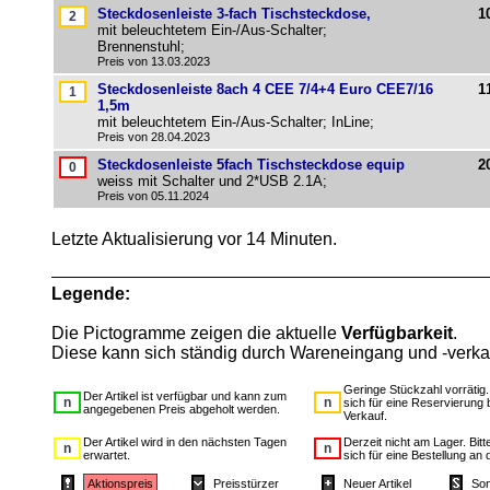
Steckdosenleiste 3-fach Tischsteckdose,
1
mit beleuchtetem Ein-/Aus-Schalter;
Brennenstuhl;
Preis von 13.03.2023
Steckdosenleiste 8ach 4 CEE 7/4+4 Euro CEE7/16
1
1,5m
mit beleuchtetem Ein-/Aus-Schalter; InLine;
Preis von 28.04.2023
Steckdosenleiste 5fach Tischsteckdose equip
2
weiss mit Schalter und 2*USB 2.1A;
Preis von 05.11.2024
Letzte Aktualisierung vor 14 Minuten.
Legende:
Die Pictogramme zeigen die aktuelle
Verfügbarkeit
.
Diese kann sich ständig durch Wareneingang und -verka
Geringe Stückzahl vorrätig
Der Artikel ist verfügbar und kann zum
sich für eine Reservierung 
angegebenen Preis abgeholt werden.
Verkauf.
Der Artikel wird in den nächsten Tagen
Derzeit nicht am Lager. Bit
erwartet.
sich für eine Bestellung an 
Aktionspreis
Preisstürzer
Neuer Artikel
Son