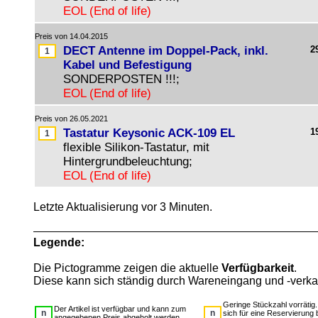
EOL (End of life)
Preis von 14.04.2015
DECT Antenne im Doppel-Pack, inkl.
2
Kabel und Befestigung
SONDERPOSTEN !!!;
EOL (End of life)
Preis von 26.05.2021
Tastatur Keysonic ACK-109 EL
1
flexible Silikon-Tastatur, mit
Hintergrundbeleuchtung;
EOL (End of life)
Letzte Aktualisierung vor 3 Minuten.
Legende:
Die Pictogramme zeigen die aktuelle
Verfügbarkeit
.
Diese kann sich ständig durch Wareneingang und -verka
Geringe Stückzahl vorrätig
Der Artikel ist verfügbar und kann zum
sich für eine Reservierung 
angegebenen Preis abgeholt werden.