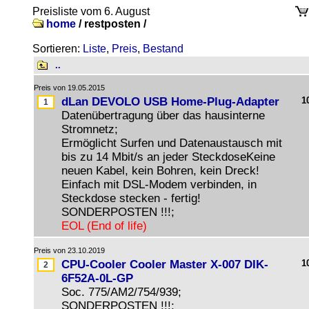
Preisliste vom 6. August
home
/
restposten /
Sortieren:
Liste
,
Preis
,
Bestand
..
Preis von 19.05.2015
dLan DEVOLO USB Home-Plug-Adapter
1
Datenübertragung über das hausinterne
Stromnetz;
Ermöglicht Surfen und Datenaustausch mit
bis zu 14 Mbit/s an jeder SteckdoseKeine
neuen Kabel, kein Bohren, kein Dreck!
Einfach mit DSL-Modem verbinden, in
Steckdose stecken - fertig!
SONDERPOSTEN !!!;
EOL (End of life)
Preis von 23.10.2019
CPU-Cooler Cooler Master X-007 DIK-
1
6F52A-0L-GP
Soc. 775/AM2/754/939;
SONDERPOSTEN !!!;