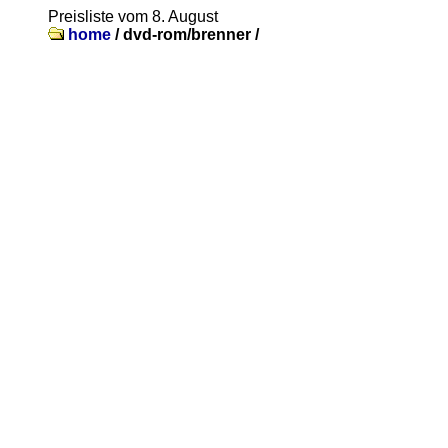
Preisliste vom 8. August
home
/
dvd-rom/brenner /