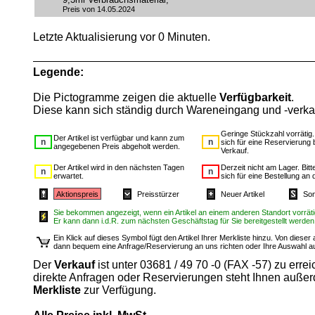
Preis von 14.05.2024
Letzte Aktualisierung vor 0 Minuten.
Legende:
Die Pictogramme zeigen die aktuelle
Verfügbarkeit
.
Diese kann sich ständig durch Wareneingang und -verka
Geringe Stückzahl vorrätig
Der Artikel ist verfügbar und kann zum
sich für eine Reservierung 
angegebenen Preis abgeholt werden.
Verkauf.
Der Artikel wird in den nächsten Tagen
Derzeit nicht am Lager. Bit
erwartet.
sich für eine Bestellung an 
Aktionspreis
Preisstürzer
Neuer Artikel
Son
Sie bekommen angezeigt, wenn ein Artikel an einem anderen Standort vorrätig
Er kann dann i.d.R. zum nächsten Geschäftstag für Sie bereitgestellt werden
Ein Klick auf dieses Symbol fügt den Artikel Ihrer Merkliste hinzu. Von diese
dann bequem eine Anfrage/Reservierung an uns richten oder Ihre Auswahl 
Der
Verkauf
ist unter 03681 / 49 70 -0 (FAX -57) zu errei
direkte Anfragen oder Reservierungen steht Ihnen auße
Merkliste
zur Verfügung.