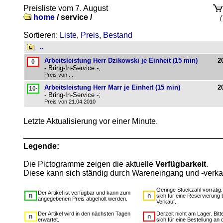
Preisliste vom 7. August
home
/
service /
(
Sortieren:
Liste
,
Preis
,
Bestand
..
Arbeitsleistung Herr Dzikowski je Einheit (15 min)
2
- Bring-In-Service -;
Preis von . .
Arbeitsleistung Herr Marr je Einheit (15 min)
2
- Bring-In-Service -;
Preis von 21.04.2010
Letzte Aktualisierung vor einer Minute.
Legende:
Die Pictogramme zeigen die aktuelle
Verfügbarkeit
.
Diese kann sich ständig durch Wareneingang und -verka
Geringe Stückzahl vorrätig
Der Artikel ist verfügbar und kann zum
sich für eine Reservierung 
angegebenen Preis abgeholt werden.
Verkauf.
Der Artikel wird in den nächsten Tagen
Derzeit nicht am Lager. Bit
erwartet.
sich für eine Bestellung an 