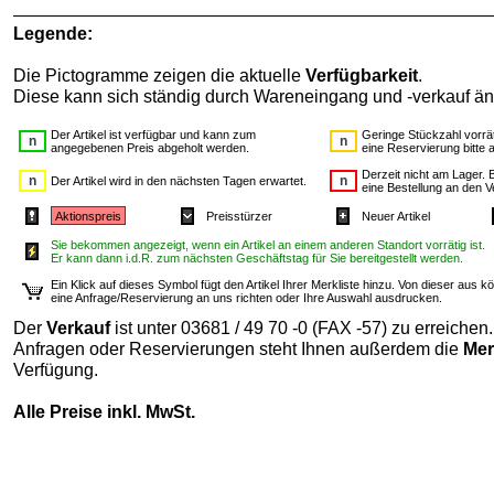
Legende:
Die Pictogramme zeigen die aktuelle
Verfügbarkeit
.
Diese kann sich ständig durch Wareneingang und -verkauf än
Der Artikel ist verfügbar und kann zum
Geringe Stückzahl vorrät
angegebenen Preis abgeholt werden.
eine Reservierung bitte 
Derzeit nicht am Lager. B
Der Artikel wird in den nächsten Tagen erwartet.
eine Bestellung an den V
Aktionspreis
Preisstürzer
Neuer Artikel
Sie bekommen angezeigt, wenn ein Artikel an einem anderen Standort vorrätig ist.
Er kann dann i.d.R. zum nächsten Geschäftstag für Sie bereitgestellt werden.
Ein Klick auf dieses Symbol fügt den Artikel Ihrer Merkliste hinzu. Von dieser aus
eine Anfrage/Reservierung an uns richten oder Ihre Auswahl ausdrucken.
Der
Verkauf
ist unter 03681 / 49 70 -0 (FAX -57) zu erreichen.
Anfragen oder Reservierungen steht Ihnen außerdem die
Mer
Verfügung.
Alle Preise inkl. MwSt.