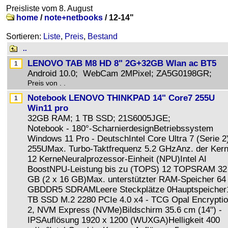
Preisliste vom 8. August
home
/
note+netbooks
/
12-14"
Sortieren:
Liste
,
Preis
,
Bestand
..
LENOVO TAB M8 HD 8" 2G+32GB Wlan ac BT5
Android 10.0; WebCam 2MPixel; ZA5G0198GR;
Preis von . .
Notebook LENOVO THINKPAD 14" Core7 255U
Win11 pro
32GB RAM; 1 TB SSD; 21S6005JGE;
Notebook - 180°-ScharnierdesignBetriebssystem
Windows 11 Pro - DeutschIntel Core Ultra 7 (Serie 2
255UMax. Turbo-Taktfrequenz 5.2 GHzAnz. der Ker
12 KerneNeuralprozessor-Einheit (NPU)Intel AI
BoostNPU-Leistung bis zu (TOPS) 12 TOPSRAM 32
GB (2 x 16 GB)Max. unterstützter RAM-Speicher 64
GBDDR5 SDRAMLeere Steckplätze 0Hauptspeicher
TB SSD M.2 2280 PCIe 4.0 x4 - TCG Opal Encrypti
2, NVM Express (NVMe)Bildschirm 35.6 cm (14") -
IPSAuflösung 1920 x 1200 (WUXGA)Helligkeit 400