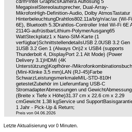
cd/m²Intel GraphicsKamera Auflösung 5
MegapixelStereolautsprecher, Dual-Array-
MikrofonHigh-Definition-Audio, Dolby AtmosTastatur
HinterbeleuchtungDrahtlos802.11a/b/g/n/ac/ax (Wi-F
6E), Bluetooth 5.3Drahtlos-Controller Intel Wi-Fi 6E
2114G-aufrüstbarLithium-PolymerAusgang65
WattSteckplatz1 x Nano-SIM-Karte (1
verfügbar)SchnittstellendetailsUSB 2.0USB 3.2 Gen
1USB 3.2 Gen 1 (Always On)2 x USB4 (supports
Thunderbolt 4, DisplayPort 2.1 Alt Mode) (Power
Delivery 3.1)HDMI (4K
Unterstützung)Kopfhörer-/Mikrofonkombinationsbuc
(Mini-Klinke 3,5 mm)LAN (RJ-45)Farbe
SchwarzLeistungsmerkmaleMIL-STD-810H
getestetZubehör im Lieferumfang USB-C
StromadapterAbmessungen und GewichtAbmessung
(Breite x Tiefe x Höhe)31.37 cm x 22.6 cm x 2.29
cmGewicht 1.38 kgService und SupportBasisgarantie
1 Jahr - Pick-Up & Return;
Preis von 04.06.2026
Letzte Aktualisierung vor 0 Minuten.