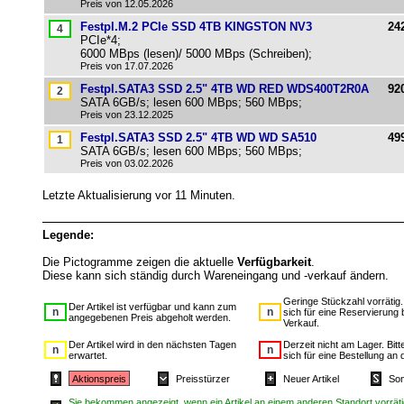
Preis von 12.05.2026
Festpl.M.2 PCIe SSD 4TB KINGSTON NV3
24
PCIe*4;
6000 MBps (lesen)/ 5000 MBps (Schreiben);
Preis von 17.07.2026
Festpl.SATA3 SSD 2.5" 4TB WD RED WDS400T2R0A
92
SATA 6GB/s; lesen 600 MBps; 560 MBps;
Preis von 23.12.2025
Festpl.SATA3 SSD 2.5" 4TB WD WD SA510
49
SATA 6GB/s; lesen 600 MBps; 560 MBps;
Preis von 03.02.2026
Letzte Aktualisierung vor 11 Minuten.
Legende:
Die Pictogramme zeigen die aktuelle
Verfügbarkeit
.
Diese kann sich ständig durch Wareneingang und -verkauf ändern.
Geringe Stückzahl vorrätig
Der Artikel ist verfügbar und kann zum
sich für eine Reservierung 
angegebenen Preis abgeholt werden.
Verkauf.
Der Artikel wird in den nächsten Tagen
Derzeit nicht am Lager. Bit
erwartet.
sich für eine Bestellung an 
Aktionspreis
Preisstürzer
Neuer Artikel
Son
Sie bekommen angezeigt, wenn ein Artikel an einem anderen Standort vorrätig