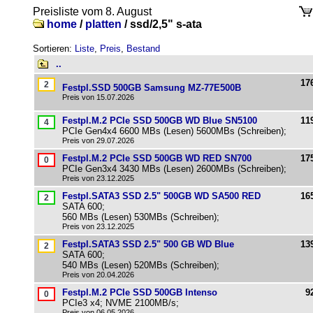
Preisliste vom 8. August
home
/
platten
/
ssd/2,5" s-ata
Sortieren:
Liste
,
Preis
,
Bestand
..
17
Festpl.SSD 500GB Samsung MZ-77E500B
Preis von 15.07.2026
Festpl.M.2 PCIe SSD 500GB WD Blue SN5100
11
PCIe Gen4x4 6600 MBs (Lesen) 5600MBs (Schreiben);
Preis von 29.07.2026
Festpl.M.2 PCIe SSD 500GB WD RED SN700
17
PCIe Gen3x4 3430 MBs (Lesen) 2600MBs (Schreiben);
Preis von 23.12.2025
Festpl.SATA3 SSD 2.5" 500GB WD SA500 RED
16
SATA 600;
560 MBs (Lesen) 530MBs (Schreiben);
Preis von 23.12.2025
Festpl.SATA3 SSD 2.5" 500 GB WD Blue
13
SATA 600;
540 MBs (Lesen) 520MBs (Schreiben);
Preis von 20.04.2026
Festpl.M.2 PCIe SSD 500GB Intenso
9
PCIe3 x4; NVME 2100MB/s;
Preis von 06.05.2026