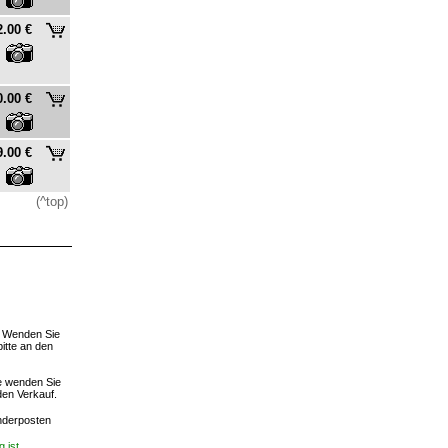
2.00 €
0.00 €
9.00 €
(^top)
. Wenden Sie
bitte an den
te wenden Sie
den Verkauf.
derposten
 ist.