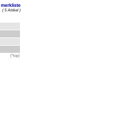
merkliste
( 5 Artikel )
(^top)