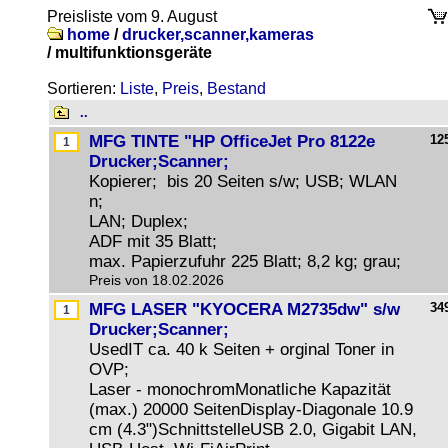
Preisliste vom 9. August
home
/
drucker,scanner,kameras
/
multifunktionsgeräte
Sortieren:
Liste
,
Preis
,
Bestand
..
MFG TINTE "HP OfficeJet Pro 8122e
12
Drucker;Scanner;
Kopierer; bis 20 Seiten s/w; USB; WLAN
n;
LAN; Duplex;
ADF mit 35 Blatt;
max. Papierzufuhr 225 Blatt; 8,2 kg; grau;
Preis von 18.02.2026
MFG LASER "KYOCERA M2735dw" s/w
34
Drucker;Scanner;
UsedIT ca. 40 k Seiten + orginal Toner in
OVP;
Laser - monochromMonatliche Kapazität
(max.) 20000 SeitenDisplay-Diagonale 10.9
cm (4.3")SchnittstelleUSB 2.0, Gigabit LAN,