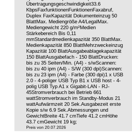
Übertragungsgeschwindigkeit33.6
KbpsFaxfunktionenFunktionenFaxabruf,
Duplex FaxKapazität Dokumenteinzug 50
BlattMax. Mediengröße A4/LegalMax.
Mediengewicht 220 g/m²Medien
Stärkebereich Bis 0,11
mmStandardmedienkapazität 350 BlattMax.
Medienkapazität 850 BlattMehrzweckeinzug
Kapazität 100 BlattAusgabeablagekapazität
150 BlattAusgabefach - 150 BlattDrucken:
bis zu 35 Seiten/Min. (A4) - s/wScannen:
bis zu 40 ipm (A4) - S/W (300 dpi)Scannen:
bis zu 23 ipm (A4) - Farbe (300 dpi)1 x USB
2.0 - 4-poliger USB Typ B1 x USB host - 4-
polig USB Typ A1 x Gigabit-LAN - RJ-
45Stromverbrauch bei Betrieb 661
wattStromverbrauch im Standby-Modus 21
wattAufwärmzeit 20 Sek.Ausgabezeit erste
Kopie s/w 6.9 Sek.Abmessungen und
GewichtBreite 41.7 cmTiefe 41.2 cmHöhe
43.7 cmGewicht 19 kg;
Preis von 20.07.2026