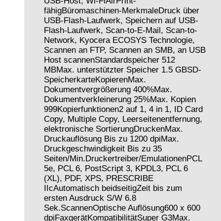
USB-Host, Wi-FiAirPrint-
fähigBüromaschinen-MerkmaleDruck über
USB-Flash-Laufwerk, Speichern auf USB-
Flash-Laufwerk, Scan-to-E-Mail, Scan-to-
Network, Kyocera ECOSYS Technologie,
Scannen an FTP, Scannen an SMB, an USB
Host scannenStandardspeicher 512
MBMax. unterstützter Speicher 1.5 GBSD-
SpeicherkarteKopierenMax.
Dokumentvergrößerung 400%Max.
Dokumentverkleinerung 25%Max. Kopien
999Kopierfunktionen2 auf 1, 4 in 1, ID Card
Copy, Multiple Copy, Leerseitenentfernung,
elektronische SortierungDruckenMax.
Druckauflösung Bis zu 1200 dpiMax.
Druckgeschwindigkeit Bis zu 35
Seiten/Min.Druckertreiber/EmulationenPCL
5e, PCL 6, PostScript 3, KPDL3, PCL 6
(XL), PDF, XPS, PRESCRIBE
IIcAutomatisch beidseitigZeit bis zum
ersten Ausdruck S/W 6.8
Sek.ScannenOptische Auflösung600 x 600
dpiFaxgerätKompatibilitätSuper G3Max.