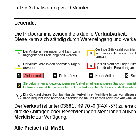
Letzte Aktualisierung vor 9 Minuten.
Legende:
Die Pictogramme zeigen die aktuelle
Verfügbarkeit
.
Diese kann sich ständig durch Wareneingang und -verka
Geringe Stückzahl vorrätig
Der Artikel ist verfügbar und kann zum
sich für eine Reservierung 
angegebenen Preis abgeholt werden.
Verkauf.
Der Artikel wird in den nächsten Tagen
Derzeit nicht am Lager. Bit
erwartet.
sich für eine Bestellung an 
Aktionspreis
Preisstürzer
Neuer Artikel
Son
Sie bekommen angezeigt, wenn ein Artikel an einem anderen Standort vorrätig
Er kann dann i.d.R. zum nächsten Geschäftstag für Sie bereitgestellt werden
Ein Klick auf dieses Symbol fügt den Artikel Ihrer Merkliste hinzu. Von diese
dann bequem eine Anfrage/Reservierung an uns richten oder Ihre Auswahl 
Der
Verkauf
ist unter 03681 / 49 70 -0 (FAX -57) zu errei
direkte Anfragen oder Reservierungen steht Ihnen auße
Merkliste
zur Verfügung.
Alle Preise inkl. MwSt.