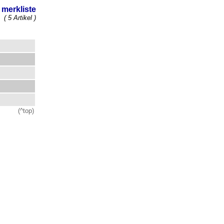
merkliste
( 5 Artikel )
(^top)