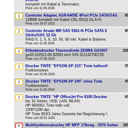
komplett mit Kabel & Terminator;
Preis von 11.05.2026
Controler Adaptec ASR-6405E 4Port PCIe SATA/SAS
8
128MB komplett mit Kabel CBL-00111-01-A-R;
Preis von 28.07.2022
Controler Arvato MR SAS 9361-4i PCIe SATA 6
8
Gbit/s/SAS 12 Gb
RAID 0, 1, 5, 6, 10, 50, 60 inkl. Kabel & Batterie;
Preis von 11.05.2026
Etikettendrucker Thermodirekt ZEBRA GX430T
22
gx43-102521-00 82093 inch S/N 32J142700728;
Preis von 27.05.2025
Drucker TINTE "EPSON XP 215" Tinte halbvoll
5
Funktionstest;
Preis von 10.06.2026
Drucker TINTE "EPSON XP 245" ohne Tinte
4
Funktionstest;
Preis von 11.06.2026
Drucker TINTE "HP OfficeJet Pro 8100 Drucker
6
bis 16 Seiten; USB; LAN; WLAN;
HP 950/951 Tinte halb voll;
1200*1200 dpi;
HP Tinte 953!3 Jahre Garantie bei Registrierung !;
Preis von 29.01.2026
Multifunktionsdrucker HP MFP 178nwg - 3570 Seiten
18