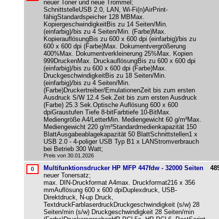
neuer Toner und neue Trommel;
SchnittstelleUSB 2.0, LAN, Wi-Fi(n)AirPrint-
fähigStandardspeicher 128 MBMax.
KopiergeschwindigkeitBis zu 14 Seiten/Min.
(einfarbig)/bis zu 4 Seiten/Min. (Farbe)Max.
KopierauflösungBis zu 600 x 600 dpi (einfarbig)/bis zu
600 x 600 dpi (Farbe)Max. Dokumentvergrößerung
400%Max. Dokumentverkleinerung 25%Max. Kopien
999DruckenMax. DruckauflösungBis zu 600 x 600 dpi
(einfarbig)/bis zu 600 x 600 dpi (Farbe)Max.
DruckgeschwindigkeitBis zu 18 Seiten/Min.
(einfarbig)/bis zu 4 Seiten/Min.
(Farbe)Druckertreiber/EmulationenZeit bis zum ersten
Ausdruck S/W 12.4 Sek.Zeit bis zum ersten Ausdruck
(Farbe) 25.3 Sek.Optische Auflösung 600 x 600
dpiGraustufen Tiefe 8-bitFarbtiefe 10-BitMax.
Mediengröße A4/LetterMin. Mediengewicht 60 g/m²Max.
Mediengewicht 220 g/m²Standardmedienkapazität 150
BlattAusgabeablagekapazität 50 BlattSchnittstellen1 x
USB 2.0 - 4-poliger USB Typ B1 x LANStromverbrauch
bei Betrieb 300 Watt;
Preis von 30.01.2026
Multifunktionsdrucker HP MFP 447fdw - 32000 Seiten
48
neuer Tonersatz;
max. DIN-Druckformat A4max. Druckformat216 x 356
mmAuflösung 600 x 600 dpiDuplexdruck, USB-
Direktdruck, N-up Druck,
TextdruckFarblaserdruckDruckgeschwindigkeit (s/w) 28
Seiten/min (s/w) Druckgeschwindigkeit 28 Seiten/min