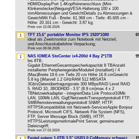
HDMIDisplayPort 1.4Kopfhöreranschluss (Mini-
Klinkenstecker)NeigungVESA-Halterung 100 x 100
mmAbmessungen und GewichtDetails zu Abmessungen &
GewichtMit Fuß - Breite: 61.369 cm - Tiefe: 45.605 cm -
Höhe: 20.161 cm - Gewicht: 3.87 kg;
Preis von 10.06.2026
TFT 15,6" portabler Monitor IPS 1920*1080
6
ideal als Zweitmonitor zum Notebook mit Netzteil;
und Anschlusskabelohne Verpackung;
Preis von 08.06.2026
NAS IOMEA StoCenter ix4-200d 4 Bay 2*1TB
9
bis 8TB;
Gigabit EthernetGesamtspeicherkapazität 8 TBAnzahl
installierter Peripheriegeräte/Module4 (installiert) / 4
(Max)Breite 19.6 cm Tiefe 20 cm Höhe 16.8 cmGewicht
5.8 kg ()Marvell 1.2 GHzRAM 512 MBSATA
3Gb/sDatenübertragungsrate 300 MBpsRAID Level RAID
5, RAID 10, JBODHDD - 3.5" (8.9 cm)max 4 x 2
TBNetzwerkadapter - integriertData Link Protocol10Mb
LAN, 100Mb LAN, GigENetzwerk/Transportprotokoll FTP,
SMBRemoteverwaltungsprotokoll SNMP, HTTP,
HTTPSKompatibilität mit Netzwerk-ServicesApple Bonjour
Protocol, Microsoft CIFS, Network File System (NFS),
FTP, Server Message Block (SMB), HTTP,
HTTPSLeistungsmerkmalePrint Server, gemeinsamer
Dateizugriff;
Preis von 27.02.2024
Festpl.extern 1,0TB 3,5" USB3.0 CnMemory schwarz
1