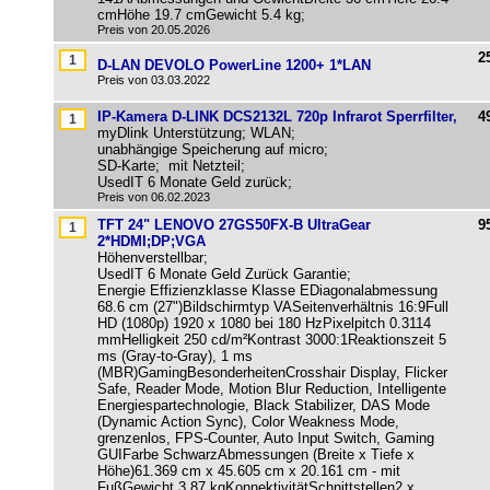
cmHöhe 19.7 cmGewicht 5.4 kg;
Preis von 20.05.2026
2
D-LAN DEVOLO PowerLine 1200+ 1*LAN
Preis von 03.03.2022
IP-Kamera D-LINK DCS2132L 720p Infrarot Sperrfilter,
4
myDlink Unterstützung; WLAN;
unabhängige Speicherung auf micro;
SD-Karte; mit Netzteil;
UsedIT 6 Monate Geld zurück;
Preis von 06.02.2023
TFT 24" LENOVO 27GS50FX-B UltraGear
9
2*HDMI;DP;VGA
Höhenverstellbar;
UsedIT 6 Monate Geld Zurück Garantie;
Energie Effizienzklasse Klasse EDiagonalabmessung
68.6 cm (27")Bildschirmtyp VASeitenverhältnis 16:9Full
HD (1080p) 1920 x 1080 bei 180 HzPixelpitch 0.3114
mmHelligkeit 250 cd/m²Kontrast 3000:1Reaktionszeit 5
ms (Gray-to-Gray), 1 ms
(MBR)GamingBesonderheitenCrosshair Display, Flicker
Safe, Reader Mode, Motion Blur Reduction, Intelligente
Energiespartechnologie, Black Stabilizer, DAS Mode
(Dynamic Action Sync), Color Weakness Mode,
grenzenlos, FPS-Counter, Auto Input Switch, Gaming
GUIFarbe SchwarzAbmessungen (Breite x Tiefe x
Höhe)61.369 cm x 45.605 cm x 20.161 cm - mit
FußGewicht 3.87 kgKonnektivitätSchnittstellen2 x