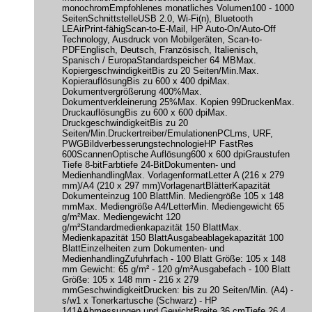
monochromEmpfohlenes monatliches Volumen100 - 1000
SeitenSchnittstelleUSB 2.0, Wi-Fi(n), Bluetooth
LEAirPrint-fähigScan-to-E-Mail, HP Auto-On/Auto-Off
Technology, Ausdruck von Mobilgeräten, Scan-to-
PDFEnglisch, Deutsch, Französisch, Italienisch,
Spanisch / EuropaStandardspeicher 64 MBMax.
KopiergeschwindigkeitBis zu 20 Seiten/Min.Max.
KopierauflösungBis zu 600 x 400 dpiMax.
Dokumentvergrößerung 400%Max.
Dokumentverkleinerung 25%Max. Kopien 99DruckenMax.
DruckauflösungBis zu 600 x 600 dpiMax.
DruckgeschwindigkeitBis zu 20
Seiten/Min.Druckertreiber/EmulationenPCLms, URF,
PWGBildverbesserungstechnologieHP FastRes
600ScannenOptische Auflösung600 x 600 dpiGraustufen
Tiefe 8-bitFarbtiefe 24-BitDokumenten- und
MedienhandlingMax. VorlagenformatLetter A (216 x 279
mm)/A4 (210 x 297 mm)VorlagenartBlätterKapazität
Dokumenteinzug 100 BlattMin. Mediengröße 105 x 148
mmMax. Mediengröße A4/LetterMin. Mediengewicht 65
g/m²Max. Mediengewicht 120
g/m²Standardmedienkapazität 150 BlattMax.
Medienkapazität 150 BlattAusgabeablagekapazität 100
BlattEinzelheiten zum Dokumenten- und
MedienhandlingZufuhrfach - 100 Blatt Größe: 105 x 148
mm Gewicht: 65 g/m² - 120 g/m²Ausgabefach - 100 Blatt
Größe: 105 x 148 mm - 216 x 279
mmGeschwindigkeitDrucken: bis zu 20 Seiten/Min. (A4) -
s/w1 x Tonerkartusche (Schwarz) - HP
141AAbmessungen und GewichtBreite 36 cmTiefe 26.4