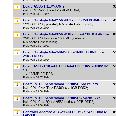
Board ASUS H110M-A/M.2
9
inkl. CPU i5-6400 und 2 x 4GB DDR4;
Preis von 08.07.2024
Board Gigabyte GA-P55M-UD2 mit i5-750 BOX-Kühler
4
1*2GB DDR3 ,getestet; 6 Monate Geld zurück;
Preis von 19.06.2024
Board Gigabyte GA-B85M-D3H mit i7-4790 BOX-Kühler
8
2*4GB DDR3 Kingston 1600MHz,getestet;
6 Monate Geld zurück;
Preis von 03.07.2023
Board Gigabyte GA-Z68AP-D3 i7-2600K BOX-Kühler
5
2*4GB DDR3
Preis von 03.06.2024
Board ASUS P28 inkl. CPU Intel PIII 550/512/100/2.0V
5
S1
1 x 128MB SD-RAM;
Preis von 08.07.2024
Board INTEL Serverboard S3200SH Sockel 775
5
inkl. CPU Core2Duo E8400 4 x 1GB DDR2;
Preis von 19.06.2024
Board INTEL Serverboard S3200SHC Sockel 775
5
inkl. CPU Core2Quad 9550 und 4 x 2GB DDR2;
Preis von 03.06.2024
Controler Adaptec ASC-29320LPE PCIe SCSI Ultra320
8
LVD/SE