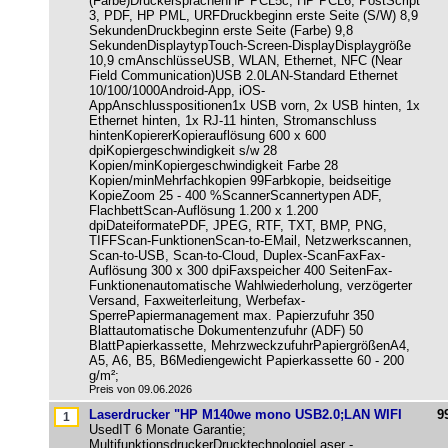
(Farbe)DruckersprachenHP PCL5c, HP PCL6, PostScript
3, PDF, HP PML, URFDruckbeginn erste Seite (S/W) 8,9
SekundenDruckbeginn erste Seite (Farbe) 9,8
SekundenDisplaytypTouch-Screen-DisplayDisplaygröße
10,9 cmAnschlüsseUSB, WLAN, Ethernet, NFC (Near
Field Communication)USB 2.0LAN-Standard Ethernet
10/100/1000Android-App, iOS-
AppAnschlusspositionen1x USB vorn, 2x USB hinten, 1x
Ethernet hinten, 1x RJ-11 hinten, Stromanschluss
hintenKopiererKopierauflösung 600 x 600
dpiKopiergeschwindigkeit s/w 28
Kopien/minKopiergeschwindigkeit Farbe 28
Kopien/minMehrfachkopien 99Farbkopie, beidseitige
KopieZoom 25 - 400 %ScannerScannertypen ADF,
FlachbettScan-Auflösung 1.200 x 1.200
dpiDateiformatePDF, JPEG, RTF, TXT, BMP, PNG,
TIFFScan-FunktionenScan-to-EMail, Netzwerkscannen,
Scan-to-USB, Scan-to-Cloud, Duplex-ScanFaxFax-
Auflösung 300 x 300 dpiFaxspeicher 400 SeitenFax-
Funktionenautomatische Wahlwiederholung, verzögerter
Versand, Faxweiterleitung, Werbefax-
SperrePapiermanagement max. Papierzufuhr 350
Blattautomatische Dokumentenzufuhr (ADF) 50
BlattPapierkassette, MehrzweckzufuhrPapiergrößenA4,
A5, A6, B5, B6Mediengewicht Papierkassette 60 - 200
g/m²;
Preis von 09.06.2026
Laserdrucker "HP M140we mono USB2.0;LAN WIFI
9
UsedIT 6 Monate Garantie;
MultifunktionsdruckerDrucktechnologieLaser -