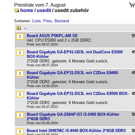
Preisliste vom 7. August
home
/
usedit
/
usedit zubehör
Sortieren:
Liste
,
Preis
,
Bestand
..
Board ASUS P5KPL-AM SE
5
inkl. CPU E5300 und 2 x 2GB DDR2;
Preis von 08.07.2024
Board Gigabyte GA-EP41-UD3L mit DualCore E6500
4
BOX-Kühler
2*2GB DDR2 ,getestet; 6 Monate Geld zurück;
Preis von 08.07.2024
Board Gigabyte GA-EP31-DS3L mit C2Duo E8400
4
Kühler
2*2GB DDR2 ,getestet; 6 Monate Geld zurück;
Preis von 19.06.2024
Board Gigabyte GA-EP31-DS3L mit C2Duo E8500 BOX-
4
Kühler
2*2GB DDR2 ,getestet; 6 Monate Geld zurück;
Preis von 03.07.2023
Board Gigabyte GA-Z68AP-D3 i5-2400 BOX-Kühler
5
2*4GB DDR3
Preis von 03.06.2024
Board Intel DH87MC i5-4440 BOX-Kühler 2*4GB DDR3
5
Preis von 03.06.2024