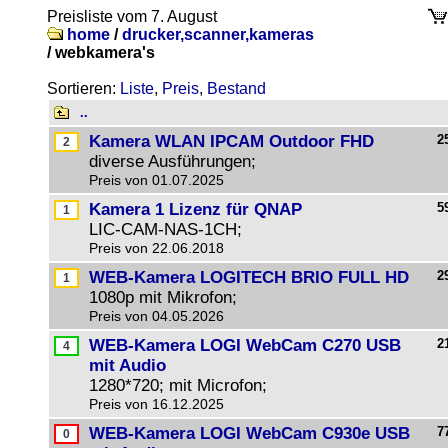
Preisliste vom 7. August
home
/
drucker,scanner,kameras
/
webkamera's
Sortieren:
Liste
,
Preis
,
Bestand
..
Kamera WLAN IPCAM Outdoor FHD
2
diverse Ausführungen;
Preis von 01.07.2025
Kamera 1 Lizenz für QNAP
5
LIC-CAM-NAS-1CH;
Preis von 22.06.2018
WEB-Kamera LOGITECH BRIO FULL HD
2
1080p mit Mikrofon;
Preis von 04.05.2026
WEB-Kamera LOGI WebCam C270 USB
2
mit Audio
1280*720; mit Microfon;
Preis von 16.12.2025
WEB-Kamera LOGI WebCam C930e USB
7