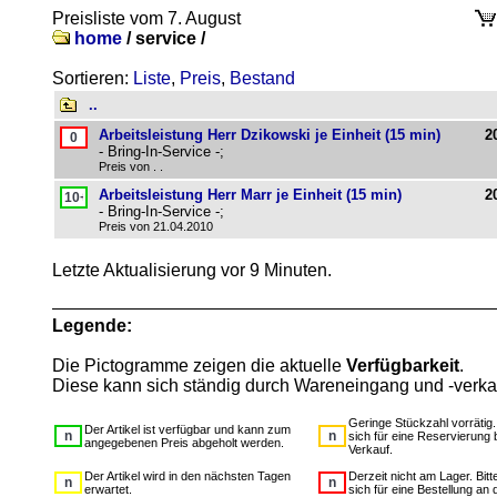
Preisliste vom 7. August
home
/
service /
Sortieren:
Liste
,
Preis
,
Bestand
..
Arbeitsleistung Herr Dzikowski je Einheit (15 min)
2
- Bring-In-Service -;
Preis von . .
Arbeitsleistung Herr Marr je Einheit (15 min)
2
- Bring-In-Service -;
Preis von 21.04.2010
Letzte Aktualisierung vor 9 Minuten.
Legende:
Die Pictogramme zeigen die aktuelle
Verfügbarkeit
.
Diese kann sich ständig durch Wareneingang und -verka
Geringe Stückzahl vorrätig
Der Artikel ist verfügbar und kann zum
sich für eine Reservierung 
angegebenen Preis abgeholt werden.
Verkauf.
Der Artikel wird in den nächsten Tagen
Derzeit nicht am Lager. Bit
erwartet.
sich für eine Bestellung an 