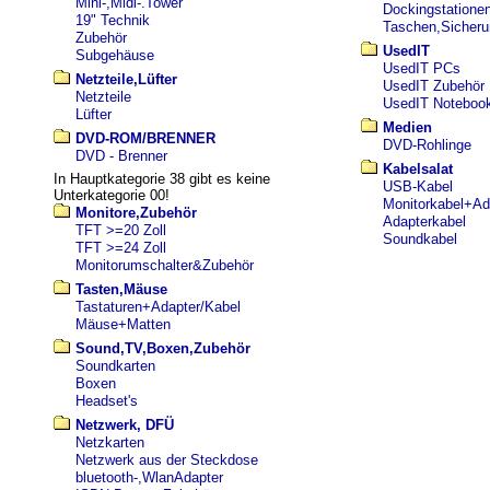
Mini-,Midi-.Tower
Dockingstatione
19" Technik
Taschen,Sicher
Zubehör
UsedIT
Subgehäuse
UsedIT PCs
Netzteile,Lüfter
UsedIT Zubehör
Netzteile
UsedIT Noteboo
Lüfter
Medien
DVD-ROM/BRENNER
DVD-Rohlinge
DVD - Brenner
Kabelsalat
In Hauptkategorie 38 gibt es keine
USB-Kabel
Unterkategorie 00!
Monitorkabel+Ad
Monitore,Zubehör
Adapterkabel
TFT >=20 Zoll
Soundkabel
TFT >=24 Zoll
Monitorumschalter&Zubehör
Tasten,Mäuse
Tastaturen+Adapter/Kabel
Mäuse+Matten
Sound,TV,Boxen,Zubehör
Soundkarten
Boxen
Headset's
Netzwerk, DFÜ
Netzkarten
Netzwerk aus der Steckdose
bluetooth-,WlanAdapter