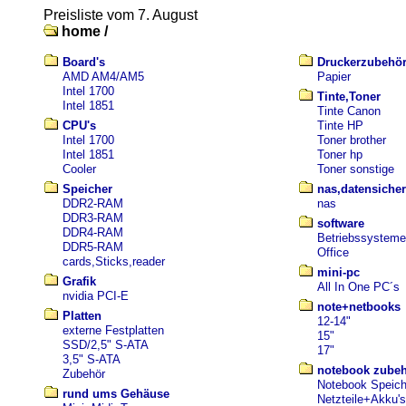
Preisliste vom 7. August
home /
Board's
Druckerzubehö
AMD AM4/AM5
Papier
Intel 1700
Tinte,Toner
Intel 1851
Tinte Canon
CPU's
Tinte HP
Intel 1700
Toner brother
Intel 1851
Toner hp
Cooler
Toner sonstige
Speicher
nas,datensiche
DDR2-RAM
nas
DDR3-RAM
software
DDR4-RAM
Betriebssysteme
DDR5-RAM
Office
cards,Sticks,reader
mini-pc
Grafik
All In One PC´s
nvidia PCI-E
note+netbooks
Platten
12-14"
externe Festplatten
15"
SSD/2,5" S-ATA
17"
3,5" S-ATA
notebook zube
Zubehör
Notebook Speich
rund ums Gehäuse
Netzteile+Akku's