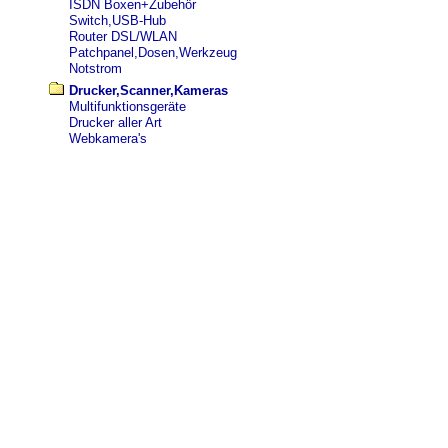
ISDN Boxen+Zubehör
Switch,USB-Hub
Router DSL/WLAN
Patchpanel,Dosen,Werkzeug
Notstrom
Drucker,Scanner,Kameras
Multifunktionsgeräte
Drucker aller Art
Webkamera's