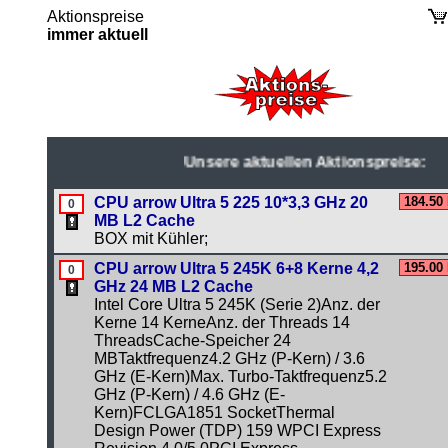
Aktionspreise
immer aktuell
Unsere aktuellen Aktionspreise:
CPU arrow Ultra 5 225 10*3,3 GHz 20
184.50
MB L2 Cache
BOX mit Kühler;
CPU arrow Ultra 5 245K 6+8 Kerne 4,2
195.00
GHz 24 MB L2 Cache
Intel Core Ultra 5 245K (Serie 2)Anz. der
Kerne 14 KerneAnz. der Threads 14
ThreadsCache-Speicher 24
MBTaktfrequenz4.2 GHz (P-Kern) / 3.6
GHz (E-Kern)Max. Turbo-Taktfrequenz5.2
GHz (P-Kern) / 4.6 GHz (E-
Kern)FCLGA1851 SocketThermal
Design Power (TDP) 159 WPCI Express