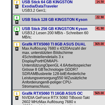
USB Stick 64 GB KINGSTON
14.50
Exodia/DataTraveler
USB3.2 Gen1;
22.90
USB Stick 128 GB KINGSTON Kyson
USB Stick 256 GB KINGSTON Kyson
41.90
USB3.2 Lesen 200 MB/s - Schreiben 60
MB/s;
Grafik RTX5060 TI 8GB ASUS DUAL
369.00
Max Auflösung 7680 x 4320Anzahl der
max. unterstützten Bildschirme
4Schnittstellendetails 3 x
DisplayPortHDMIAPI-
UnterstützungOpenGL 4.6Arbeitsspeicher
Grösse 8 GBTechnologie GDDR7
SDRAMBusbreite 128-bitErforderliche
Leistungsversorgung550 WZusätzliche
Anforderungen8-poliger CPU-
Stromanschluss;
Grafik RTX5060 TI 16GB ASUS OC
569.00
NVIDIA GeForce RTX 5060 TiBoost-Takt
2602 MHzMax Auflösung 7680 x