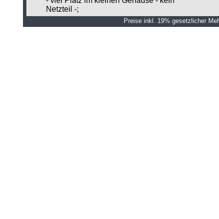
- viel Platz im kleinen Gehäuse - kein
Netzteil -;
Preise inkl. 19% gesetzlicher Me