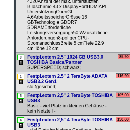
4320Anzahl der max. unterstützten
Bildschirme 43 x DisplayPortHDMIAPI-
UnterstützungOpenGL
4.6ArbeitsspeicherGrösse 16
GBTechnologie GDDR7
SDRAMErforderliche
Leistungsversorgung550 WZusätzliche
Anforderungen8-poliger CPU-
StromanschlussBreite 5 cmTiefe 22.9
cmHöhe 12 cm;
Festpl.extern 2,5" 1024 GB USB3.0
85.90
TOSHIBA Basics/Partner
SUPERSPEED; schwarz;
Festpl.extern 2,5" 2 TeraByte ADATA
116.90
USB3.2 Gen1
stoßgesichert;
Festpl.extern 2,5" 2 TeraByte TOSHIBA
105.00
USB3
Basic - viel Platz im kleinen Gehäuse -
kein Netzteil -;
Festpl.extern 2,5" 4 TeraByte TOSHIBA
150.00
USB3