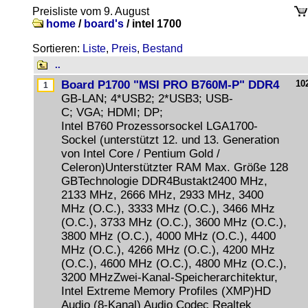
Preisliste vom 9. August
home
/
board's
/
intel 1700
Sortieren:
Liste
,
Preis
,
Bestand
..
Board P1700 "MSI PRO B760M-P" DDR4
10
GB-LAN; 4*USB2; 2*USB3; USB-
C; VGA; HDMI; DP;
Intel B760 Prozessorsockel LGA1700-
Sockel (unterstützt 12. und 13. Generation
von Intel Core / Pentium Gold /
Celeron)Unterstützter RAM Max. Größe 128
GBTechnologie DDR4Bustakt2400 MHz,
2133 MHz, 2666 MHz, 2933 MHz, 3400
MHz (O.C.), 3333 MHz (O.C.), 3466 MHz
(O.C.), 3733 MHz (O.C.), 3600 MHz (O.C.),
3800 MHz (O.C.), 4000 MHz (O.C.), 4400
MHz (O.C.), 4266 MHz (O.C.), 4200 MHz
(O.C.), 4600 MHz (O.C.), 4800 MHz (O.C.),
3200 MHzZwei-Kanal-Speicherarchitektur,
Intel Extreme Memory Profiles (XMP)HD
Audio (8-Kanal) Audio Codec Realtek