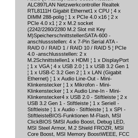
ALC897LAN Netzwerkcontroller Realtek
RTL8111H Gigabit Ethernet1 x CPU ¦ 4 x
DIMM 288-polig ¦ 1 x PCIe 4.0 x16 ¦ 2 x
PCIe 4.0 x1 ¦ 2 x M.2 socket
(2242/2260/2280 M.2 Slot mit Key
M)SpeicherschnittstellenSATA-600 -
anschlussstellen: 4 x 7-Pin Serial ATA -
RAID 0 / RAID 1 / RAID 10 / RAID 5 ¦ PCIe
4.0 -anschlussstellen: 2 x
M.2Schnittstellen1 x HDMI ¦ 1 x DisplayPort
¦ 1 x VGA ¦ 4 x USB 2.0 ¦ 1 x USB 3.2 Gen 1
¦ 1 x USB-C 3.2 Gen 2 ¦ 1 x LAN (Gigabit
Ethernet) ¦ 1 x Audio Line-Out - Mini-
Klinkenstecker ¦ 1 x Mikrofon - Mini-
Klinkenstecker ¦ 1 x Audio Line-In - Mini-
Klinkenstecker4 x USB 2.0 - Stiftleiste ¦ 2 x
USB 3.2 Gen 1 - Stiftleiste ¦ 1 x Seriell -
Stiftleiste ¦ 1 x Audio - Stiftleiste ¦ 1 x SPI -
StiftleisteBIOS-Funktionen M-Flash, MSI
ClickBIOS 5MSI Audio Boost, Debug LED,
MSI Steel Armor, M.2 Shield FROZR, MSI
Core Boost, MSI Memory BoostWEEE, FCC