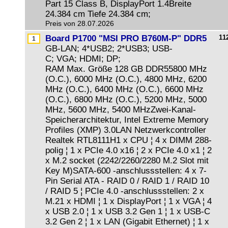
Part 15 Class B, DisplayPort 1.4Breite
24.384 cm Tiefe 24.384 cm;
Preis von 28.07.2026
Board P1700 "MSI PRO B760M-P" DDR5
11
GB-LAN; 4*USB2; 2*USB3; USB-
C; VGA; HDMI; DP;
RAM Max. Größe 128 GB DDR55800 MHz
(O.C.), 6000 MHz (O.C.), 4800 MHz, 6200
MHz (O.C.), 6400 MHz (O.C.), 6600 MHz
(O.C.), 6800 MHz (O.C.), 5200 MHz, 5000
MHz, 5600 MHz, 5400 MHzZwei-Kanal-
Speicherarchitektur, Intel Extreme Memory
Profiles (XMP) 3.0LAN Netzwerkcontroller
Realtek RTL8111H1 x CPU ¦ 4 x DIMM 288-
polig ¦ 1 x PCIe 4.0 x16 ¦ 2 x PCIe 4.0 x1 ¦ 2
x M.2 socket (2242/2260/2280 M.2 Slot mit
Key M)SATA-600 -anschlussstellen: 4 x 7-
Pin Serial ATA - RAID 0 / RAID 1 / RAID 10
/ RAID 5 ¦ PCIe 4.0 -anschlussstellen: 2 x
M.21 x HDMI ¦ 1 x DisplayPort ¦ 1 x VGA ¦ 4
x USB 2.0 ¦ 1 x USB 3.2 Gen 1 ¦ 1 x USB-C
3.2 Gen 2 ¦ 1 x LAN (Gigabit Ethernet) ¦ 1 x