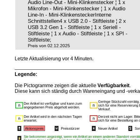
Audio Line-Out - Mini-Klinkenstecker ¦ 1 x
Mikrofon - Mini-Klinkenstecker ¦ 1 x Audio
Line-In - Mini-KlinkensteckerInterne
Schnittstellen4 x USB 2.0 - Stiftleiste ¦ 2 x
USB 3.2 Gen 1 - Stiftleiste ¦ 1 x Seriell -
Stiftleiste ¦ 1 x Audio - Stiftleiste ¦ 1 x SPI -
Stiftleiste;
Preis von 02.12.2025
Letzte Aktualisierung vor 4 Minuten.
Legende:
Die Pictogramme zeigen die aktuelle
Verfügbarkeit
.
Diese kann sich ständig durch Wareneingang und -verka
Geringe Stückzahl vorrätig
Der Artikel ist verfügbar und kann zum
sich für eine Reservierung 
angegebenen Preis abgeholt werden.
Verkauf.
Der Artikel wird in den nächsten Tagen
Derzeit nicht am Lager. Bit
erwartet.
sich für eine Bestellung an 
Aktionspreis
Preisstürzer
Neuer Artikel
Son
Sie bekommen angezeigt, wenn ein Artikel an einem anderen Standort vorrätig