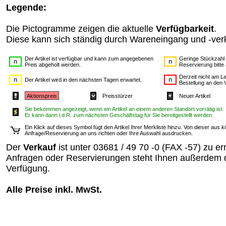
Legende:
Die Pictogramme zeigen die aktuelle
Verfügbarkeit
.
Diese kann sich ständig durch Wareneingang und -ver
Der Artikel ist verfügbar und kann zum angegebenen
Geringe Stückzahl 
Preis abgeholt werden.
Reservierung bitte
Derzeit nicht am La
Der Artikel wird in den nächsten Tagen erwartet.
Bestellung an den 
Aktionspreis
Preisstürzer
Neuer Artikel
Sie bekommen angezeigt, wenn ein Artikel an einem anderen Standort vorrätig ist.
Er kann dann i.d.R. zum nächsten Geschäftstag für Sie bereitgestellt werden.
Ein Klick auf dieses Symbol fügt den Artikel Ihrer Merkliste hinzu. Von dieser au
Anfrage/Reservierung an uns richten oder Ihre Auswahl ausdrucken.
Der
Verkauf
ist unter 03681 / 49 70 -0 (FAX -57) zu er
Anfragen oder Reservierungen steht Ihnen außerdem 
Verfügung.
Alle Preise inkl. MwSt.