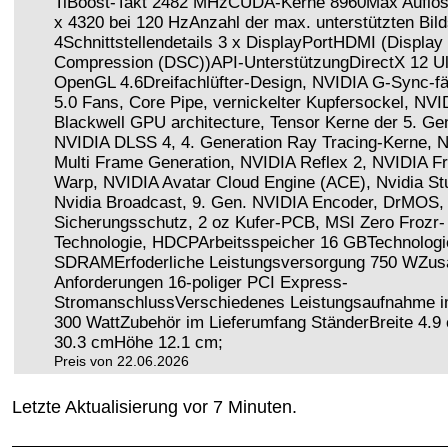
TiBoost-Takt 2482 MHzCUDA-Kerne 8960Max Auflö
x 4320 bei 120 HzAnzahl der max. unterstützten Bil
4Schnittstellendetails 3 x DisplayPortHDMI (Display
Compression (DSC))API-UnterstützungDirectX 12 Ul
OpenGL 4.6Dreifachlüfter-Design, NVIDIA G-Sync-fä
5.0 Fans, Core Pipe, vernickelter Kupfersockel, NVI
Blackwell GPU architecture, Tensor Kerne der 5. Gen
NVIDIA DLSS 4, 4. Generation Ray Tracing-Kerne, 
Multi Frame Generation, NVIDIA Reflex 2, NVIDIA F
Warp, NVIDIA Avatar Cloud Engine (ACE), Nvidia St
Nvidia Broadcast, 9. Gen. NVIDIA Encoder, DrMOS,
Sicherungsschutz, 2 oz Kufer-PCB, MSI Zero Frozr-
Technologie, HDCPArbeitsspeicher 16 GBTechnolo
SDRAMErfoderliche Leistungsversorgung 750 WZusä
Anforderungen 16-poliger PCI Express-
StromanschlussVerschiedenes Leistungsaufnahme i
300 WattZubehör im Lieferumfang StänderBreite 4.9
30.3 cmHöhe 12.1 cm;
Preis von 22.06.2026
Letzte Aktualisierung vor 7 Minuten.