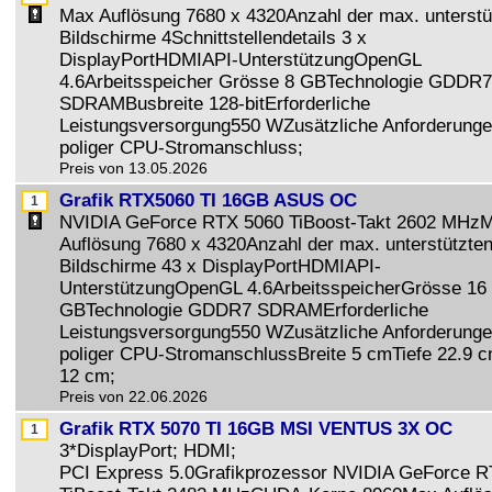
Max Auflösung 7680 x 4320Anzahl der max. unterstü
Bildschirme 4Schnittstellendetails 3 x
DisplayPortHDMIAPI-UnterstützungOpenGL
4.6Arbeitsspeicher Grösse 8 GBTechnologie GDDR7
SDRAMBusbreite 128-bitErforderliche
Leistungsversorgung550 WZusätzliche Anforderunge
poliger CPU-Stromanschluss;
Preis von 13.05.2026
Grafik RTX5060 TI 16GB ASUS OC
NVIDIA GeForce RTX 5060 TiBoost-Takt 2602 MHz
Auflösung 7680 x 4320Anzahl der max. unterstützte
Bildschirme 43 x DisplayPortHDMIAPI-
UnterstützungOpenGL 4.6ArbeitsspeicherGrösse 16
GBTechnologie GDDR7 SDRAMErforderliche
Leistungsversorgung550 WZusätzliche Anforderunge
poliger CPU-StromanschlussBreite 5 cmTiefe 22.9 
12 cm;
Preis von 22.06.2026
Grafik RTX 5070 TI 16GB MSI VENTUS 3X OC
3*DisplayPort; HDMI;
PCI Express 5.0Grafikprozessor NVIDIA GeForce 