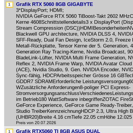
Grafik RTX 5060 8GB GIGABYTE
3*DisplayPort; HDMI;
NVIDIA GeForce RTX 5060 TiBoost-Takt 2602 MHz
Kerne 4608Schnittstellendetails3 x DisplayPort (Dis
Stream Compression (DSC))HDMIBesonderheitenN
Blackwell GPU architecture, NVIDIA DLSS 4, NVID
SFF-Ready, Dual Fan Design, IceStorm 2.0, Freeze 
Metall-Rückplatte, Tensor Kerne der 5. Generation, 4
Generation Ray Tracing-Kerne, Nvidia Broadcast, 9
BladeLink-Lüfter, NVIDIA Multi Frame Generation, N
Reflex 2, NVIDIA Frame Warp, NVIDIA Avatar Cloud
(ACE), Nvidia Studio, 9. Gen. NVIDIA Encoder, NVI
Sync-fähig, HDCPArbeitsspeicher Grösse 16 GBTec
GDDR7 SDRAMErforderliche Leistungsversorgung6
WZusätzliche Anforderungen8-poliger PCI Express-
StromversorgungsanschlussVerschiedenesLeistung
im Betrieb180 WattSoftware inbegriffenZOTAC FireS
GeForce Experience, GeForce Game Ready-Treiber
Studio TreiberKennzeichnungHDCP 2.3, Ultra High B
(UHBR20)Breite 4.16 cmTiefe 22.05 cmHöhe 12.02
Preis von 20.07.2026
Grafik RTX5060 TI 8GB ASUS DUAL