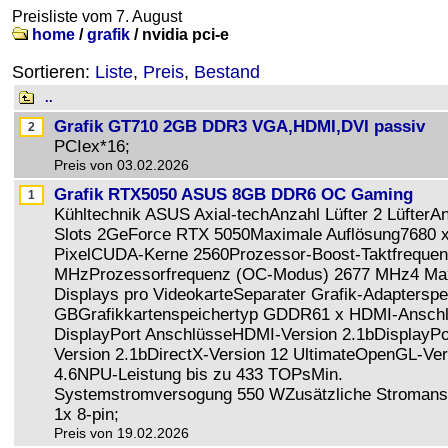
Preisliste vom 7. August
home
/
grafik
/
nvidia pci-e
Sortieren:
Liste
,
Preis
,
Bestand
..
Grafik GT710 2GB DDR3 VGA,HDMI,DVI passiv
PCIex*16;
Preis von 03.02.2026
Grafik RTX5050 ASUS 8GB DDR6 OC Gaming
Kühltechnik ASUS Axial-techAnzahl Lüfter 2 LüfterA
Slots 2GeForce RTX 5050Maximale Auflösung7680 
PixelCUDA-Kerne 2560Prozessor-Boost-Taktfrequen
MHzProzessorfrequenz (OC-Modus) 2677 MHz4 Ma
Displays pro VideokarteSeparater Grafik-Adapterspe
GBGrafikkartenspeichertyp GDDR61 x HDMI-Ansch
DisplayPort AnschlüsseHDMI-Version 2.1bDisplayPo
Version 2.1bDirectX-Version 12 UltimateOpenGL-Ver
4.6NPU-Leistung bis zu 433 TOPsMin.
Systemstromversogung 550 WZusätzliche Stromans
1x 8-pin;
Preis von 19.02.2026