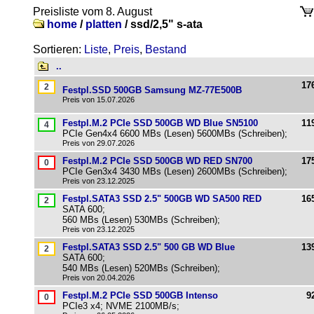
Preisliste vom 8. August
home
/
platten
/
ssd/2,5" s-ata
Sortieren:
Liste
,
Preis
,
Bestand
..
17
Festpl.SSD 500GB Samsung MZ-77E500B
Preis von 15.07.2026
Festpl.M.2 PCIe SSD 500GB WD Blue SN5100
11
PCIe Gen4x4 6600 MBs (Lesen) 5600MBs (Schreiben);
Preis von 29.07.2026
Festpl.M.2 PCIe SSD 500GB WD RED SN700
17
PCIe Gen3x4 3430 MBs (Lesen) 2600MBs (Schreiben);
Preis von 23.12.2025
Festpl.SATA3 SSD 2.5" 500GB WD SA500 RED
16
SATA 600;
560 MBs (Lesen) 530MBs (Schreiben);
Preis von 23.12.2025
Festpl.SATA3 SSD 2.5" 500 GB WD Blue
13
SATA 600;
540 MBs (Lesen) 520MBs (Schreiben);
Preis von 20.04.2026
Festpl.M.2 PCIe SSD 500GB Intenso
9
PCIe3 x4; NVME 2100MB/s;