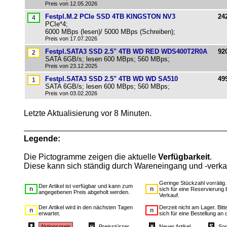
Preis von 12.05.2026
Festpl.M.2 PCIe SSD 4TB KINGSTON NV3
24
PCIe*4;
6000 MBps (lesen)/ 5000 MBps (Schreiben);
Preis von 17.07.2026
Festpl.SATA3 SSD 2.5" 4TB WD RED WDS400T2R0A
92
SATA 6GB/s; lesen 600 MBps; 560 MBps;
Preis von 23.12.2025
Festpl.SATA3 SSD 2.5" 4TB WD WD SA510
49
SATA 6GB/s; lesen 600 MBps; 560 MBps;
Preis von 03.02.2026
Letzte Aktualisierung vor 8 Minuten.
Legende:
Die Pictogramme zeigen die aktuelle
Verfügbarkeit
.
Diese kann sich ständig durch Wareneingang und -verka
Geringe Stückzahl vorrätig
Der Artikel ist verfügbar und kann zum
sich für eine Reservierung 
angegebenen Preis abgeholt werden.
Verkauf.
Der Artikel wird in den nächsten Tagen
Derzeit nicht am Lager. Bit
erwartet.
sich für eine Bestellung an 
Aktionspreis
Preisstürzer
Neuer Artikel
Son