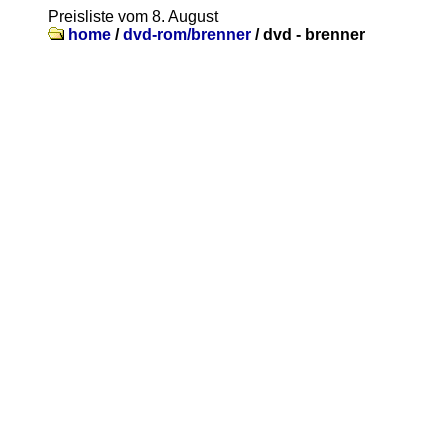
Preisliste vom 8. August
home
/
dvd-rom/brenner
/
dvd - brenner