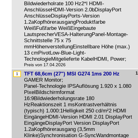
Bildwiederholrate 100 Hz2*l HDMI-
AnschlüsseHDMI-Version 2.0bDisplayPort
AnschlüsseDisplayPorts-Version
1.2aKopfhörerausgangProduktfarbe
WeißFußfarbe WeißEingebaute
LautsprecherVESA-HalterungPanel-Montage-
Schnittstelle 75 x 75
mmHöhenverstellungEinstellbare Höhe (max.)
13 cmPivotLow-Blue-Light-
TechnologieMitgelieferte KabelHDMI, Power;
Preis von 17.04.2026
TFT 68,6cm (27") MSI G274 1ms 200 Hz
1
GAMER Monitor;
Panel-Technologie IPSAuflösung 1.920 x 1.080
PixelBildschirmformat
16:9Bildwiederholungsrate 180
HzReaktionszeit 1 msKontrastverhältnis
(typisch) 1.000:1Helligkeit 250 cd/m²2 HDMI
EingängeHDMI-Version HDMI 2.01 DisplayPort
EingängeDisplayPort Version DisplayPort
1.2aKopfhörerausgang (3,5mm
Klinke)Synchronisation G-SyncWandmontage