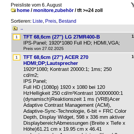
Preisliste vom 6. August
home
/
monitore,zubehör
/
tft >=24 zoll
Sortieren:
Liste
,
Preis
,
Bestand
..
TFT 68,6cm (27") LG 27MR400-B
1
IPS-Panel; 1920*1080 Full HD; HDMI,VGA;
Preis von 27.02.2025
TFT 68,6cm (27") ACER 270
1
HDMI;DP;Lautsprecher
1920*1080; Kontrast 20000:1; 1ms; 250
cd/m2;
IPS Panel;
Full HD (1080p) 1920 x 1080 bei 120
HzHelligkeit 250 cd/m²Kontrast 100000000:1
(dynamisch)Reaktionszeit 1 ms (VRB)Acer
Adaptive Contrast Management (ACM),
Adaptive-Sync-Technologie, 6-bit + FRC Color
Depth, Display Widget, 598 x 336 mm aktiver
DisplaybereichAbmessungen (Breite x Tiefe x
Höhe)61.21 cm x 19.95 cm x 46.41