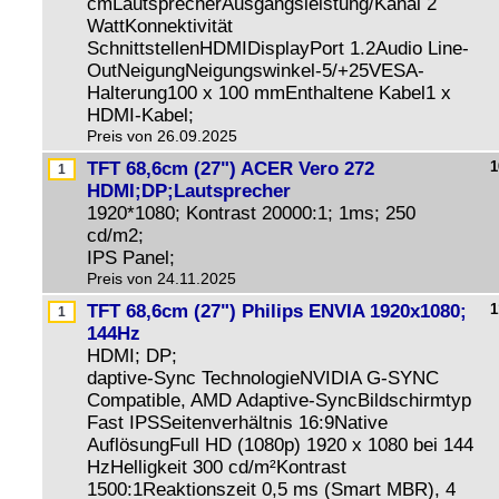
cmLautsprecherAusgangsleistung/Kanal 2
WattKonnektivität
SchnittstellenHDMIDisplayPort 1.2Audio Line-
OutNeigungNeigungswinkel-5/+25VESA-
Halterung100 x 100 mmEnthaltene Kabel1 x
HDMI-Kabel;
Preis von 26.09.2025
TFT 68,6cm (27") ACER Vero 272
1
HDMI;DP;Lautsprecher
1920*1080; Kontrast 20000:1; 1ms; 250
cd/m2;
IPS Panel;
Preis von 24.11.2025
TFT 68,6cm (27") Philips ENVIA 1920x1080;
1
144Hz
HDMI; DP;
daptive-Sync TechnologieNVIDIA G-SYNC
Compatible, AMD Adaptive-SyncBildschirmtyp
Fast IPSSeitenverhältnis 16:9Native
AuflösungFull HD (1080p) 1920 x 1080 bei 144
HzHelligkeit 300 cd/m²Kontrast
1500:1Reaktionszeit 0,5 ms (Smart MBR), 4