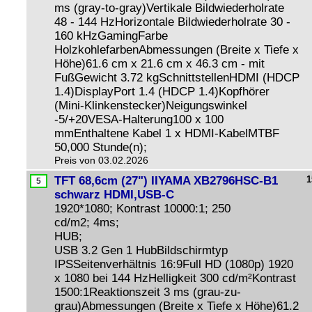
ms (gray-to-gray)Vertikale Bildwiederholrate
48 - 144 HzHorizontale Bildwiederholrate 30 -
160 kHzGamingFarbe
HolzkohlefarbenAbmessungen (Breite x Tiefe x
Höhe)61.6 cm x 21.6 cm x 46.3 cm - mit
FußGewicht 3.72 kgSchnittstellenHDMI (HDCP
1.4)DisplayPort 1.4 (HDCP 1.4)Kopfhörer
(Mini-Klinkenstecker)Neigungswinkel
-5/+20VESA-Halterung100 x 100
mmEnthaltene Kabel 1 x HDMI-KabelMTBF
50,000 Stunde(n);
Preis von 03.02.2026
TFT 68,6cm (27") IIYAMA XB2796HSC-B1
1
schwarz HDMI,USB-C
1920*1080; Kontrast 10000:1; 250
cd/m2; 4ms;
HUB;
USB 3.2 Gen 1 HubBildschirmtyp
IPSSeitenverhältnis 16:9Full HD (1080p) 1920
x 1080 bei 144 HzHelligkeit 300 cd/m²Kontrast
1500:1Reaktionszeit 3 ms (grau-zu-
grau)Abmessungen (Breite x Tiefe x Höhe)61.2