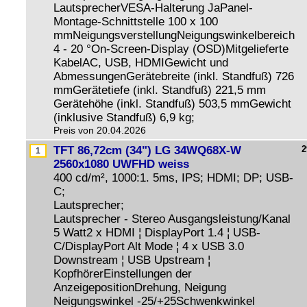
LautsprecherVESA-Halterung JaPanel-
Montage-Schnittstelle 100 x 100
mmNeigungsverstellungNeigungswinkelbereich
4 - 20 °On-Screen-Display (OSD)Mitgelieferte
KabelAC, USB, HDMIGewicht und
AbmessungenGerätebreite (inkl. Standfuß) 726
mmGerätetiefe (inkl. Standfuß) 221,5 mm
Gerätehöhe (inkl. Standfuß) 503,5 mmGewicht
(inklusive Standfuß) 6,9 kg;
Preis von 20.04.2026
TFT 86,72cm (34") LG 34WQ68X-W
2
2560x1080 UWFHD weiss
400 cd/m², 1000:1. 5ms, IPS; HDMI; DP; USB-
C;
Lautsprecher;
Lautsprecher - Stereo Ausgangsleistung/Kanal
5 Watt2 x HDMI ¦ DisplayPort 1.4 ¦ USB-
C/DisplayPort Alt Mode ¦ 4 x USB 3.0
Downstream ¦ USB Upstream ¦
KopfhörerEinstellungen der
AnzeigepositionDrehung, Neigung
Neigungswinkel -25/+25Schwenkwinkel