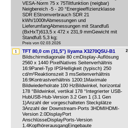
VESA-Norm 75 x 75Tiltfunktion (neigbar)
Neigbereich -5 - 20 °Energieeffizienzklasse
SDR EStromverbrauch SDR 21
kWh/1000hAbmessungen und
LieferumfangAbmessungen mit Standfuß
(BxHxT)613,5 x 472 x 231,9 mmGewicht mit
Standfuß 5,3 kg;
Preis von 02.03.2026
TFT 80,0 cm (31,5") Iiyama X3270QSU-B1
2
Bildschirmdiagonale 80 cmDisplay-Auflösung
2560 x 1440 PixelNatives Seitenverhältnis
16:9Panel-Typ IPSHelligkeit (typisch) 250
cd/m²Reaktionszeit 3 msSeitenverhältnis
16:9Kontrastverhältnis 1200:1Maximale
Bildwiederholrate 100 HzBildwinkel, horizontal
178 °Bildwinkel, vertikal 178 °Integrierter USB-
HubUSB-Hub-Version 3.2 Gen 1 (3.1 Gen
1)Anzahl der vorgeschalteten Steckplätze
3Anzahl der Downstream-Ports 3HDMIHDMI-
Version 2.0DisplayPort
AnschlüsseDisplayPorts-Version
1.4KopfhörerausgangEingebaute