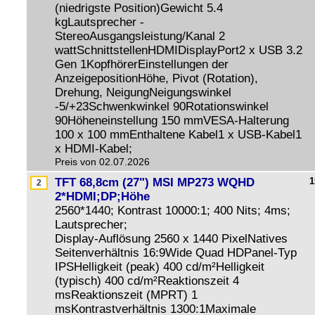
(niedrigste Position)Gewicht 5.4
kgLautsprecher -
StereoAusgangsleistung/Kanal 2
wattSchnittstellenHDMIDisplayPort2 x USB 3.2
Gen 1KopfhörerEinstellungen der
AnzeigepositionHöhe, Pivot (Rotation),
Drehung, NeigungNeigungswinkel
-5/+23Schwenkwinkel 90Rotationswinkel
90Höheneinstellung 150 mmVESA-Halterung
100 x 100 mmEnthaltene Kabel1 x USB-Kabel1
x HDMI-Kabel;
Preis von 02.07.2026
TFT 68,8cm (27") MSI MP273 WQHD
1
2*HDMI;DP;Höhe
2560*1440; Kontrast 10000:1; 400 Nits; 4ms;
Lautsprecher;
Display-Auflösung 2560 x 1440 PixelNatives
Seitenverhältnis 16:9Wide Quad HDPanel-Typ
IPSHelligkeit (peak) 400 cd/m²Helligkeit
(typisch) 400 cd/m²Reaktionszeit 4
msReaktionszeit (MPRT) 1
msKontrastverhältnis 1300:1Maximale