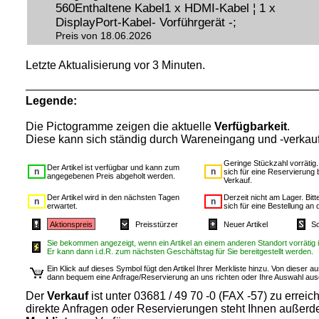
560Enthaltene Kabel1 x HDMI-Kabel ¦ 1 x
DisplayPort-Kabel- Vorführgerät -;
Preis von 18.06.2026
Letzte Aktualisierung vor 3 Minuten.
Legende:
Die Pictogramme zeigen die aktuelle
Verfügbarkeit
.
Diese kann sich ständig durch Wareneingang und -verkau
Geringe Stückzahl vorrätig
Der Artikel ist verfügbar und kann zum
sich für eine Reservierung 
angegebenen Preis abgeholt werden.
Verkauf.
Der Artikel wird in den nächsten Tagen
Derzeit nicht am Lager. Bit
erwartet.
sich für eine Bestellung an 
Aktionspreis
Preisstürzer
Neuer Artikel
S
Sie bekommen angezeigt, wenn ein Artikel an einem anderen Standort vorrätig i
Er kann dann i.d.R. zum nächsten Geschäftstag für Sie bereitgestellt werden.
Ein Klick auf dieses Symbol fügt den Artikel Ihrer Merkliste hinzu. Von dieser a
dann bequem eine Anfrage/Reservierung an uns richten oder Ihre Auswahl au
Der
Verkauf
ist unter 03681 / 49 70 -0 (FAX -57) zu erreic
direkte Anfragen oder Reservierungen steht Ihnen außerd