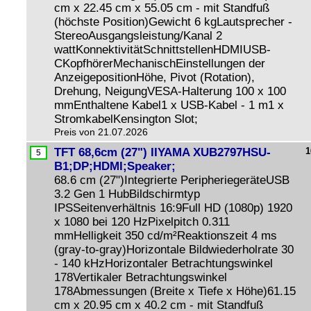
cm x 22.45 cm x 55.05 cm - mit Standfuß
(höchste Position)Gewicht 6 kgLautsprecher -
StereoAusgangsleistung/Kanal 2
wattKonnektivitätSchnittstellenHDMIUSB-
CKopfhörerMechanischEinstellungen der
AnzeigepositionHöhe, Pivot (Rotation),
Drehung, NeigungVESA-Halterung 100 x 100
mmEnthaltene Kabel1 x USB-Kabel - 1 m1 x
StromkabelKensington Slot;
Preis von 21.07.2026
TFT 68,6cm (27") IIYAMA XUB2797HSU-
1
B1;DP;HDMI;Speaker;
68.6 cm (27")Integrierte PeripheriegeräteUSB
3.2 Gen 1 HubBildschirmtyp
IPSSeitenverhältnis 16:9Full HD (1080p) 1920
x 1080 bei 120 HzPixelpitch 0.311
mmHelligkeit 350 cd/m²Reaktionszeit 4 ms
(gray-to-gray)Horizontale Bildwiederholrate 30
- 140 kHzHorizontaler Betrachtungswinkel
178Vertikaler Betrachtungswinkel
178Abmessungen (Breite x Tiefe x Höhe)61.15
cm x 20.95 cm x 40.2 cm - mit Standfuß