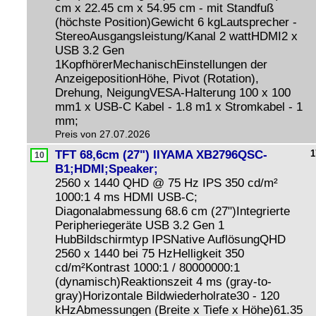
cm x 22.45 cm x 54.95 cm - mit Standfuß
(höchste Position)Gewicht 6 kgLautsprecher -
StereoAusgangsleistung/Kanal 2 wattHDMI2 x
USB 3.2 Gen
1KopfhörerMechanischEinstellungen der
AnzeigepositionHöhe, Pivot (Rotation),
Drehung, NeigungVESA-Halterung 100 x 100
mm1 x USB-C Kabel - 1.8 m1 x Stromkabel - 1
mm;
Preis von 27.07.2026
TFT 68,6cm (27") IIYAMA XB2796QSC-
1
B1;HDMI;Speaker;
2560 x 1440 QHD @ 75 Hz IPS 350 cd/m²
1000:1 4 ms HDMI USB-C;
Diagonalabmessung 68.6 cm (27")Integrierte
Peripheriegeräte USB 3.2 Gen 1
HubBildschirmtyp IPSNative AuflösungQHD
2560 x 1440 bei 75 HzHelligkeit 350
cd/m²Kontrast 1000:1 / 80000000:1
(dynamisch)Reaktionszeit 4 ms (gray-to-
gray)Horizontale Bildwiederholrate30 - 120
kHzAbmessungen (Breite x Tiefe x Höhe)61.35