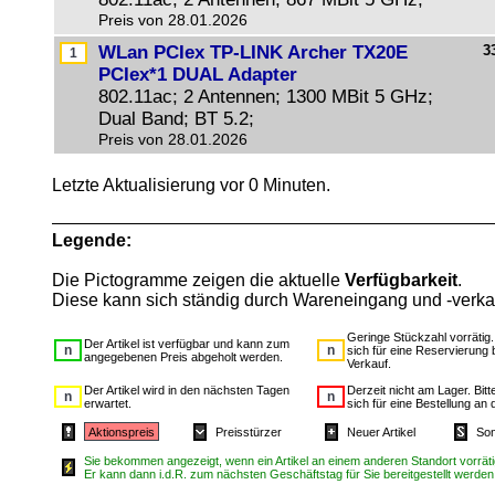
Preis von 28.01.2026
WLan PCIex TP-LINK Archer TX20E
3
PCIex*1 DUAL Adapter
802.11ac; 2 Antennen; 1300 MBit 5 GHz;
Dual Band; BT 5.2;
Preis von 28.01.2026
Letzte Aktualisierung vor 0 Minuten.
Legende:
Die Pictogramme zeigen die aktuelle
Verfügbarkeit
.
Diese kann sich ständig durch Wareneingang und -verka
Geringe Stückzahl vorrätig
Der Artikel ist verfügbar und kann zum
sich für eine Reservierung 
angegebenen Preis abgeholt werden.
Verkauf.
Der Artikel wird in den nächsten Tagen
Derzeit nicht am Lager. Bit
erwartet.
sich für eine Bestellung an 
Aktionspreis
Preisstürzer
Neuer Artikel
Son
Sie bekommen angezeigt, wenn ein Artikel an einem anderen Standort vorrätig
Er kann dann i.d.R. zum nächsten Geschäftstag für Sie bereitgestellt werden