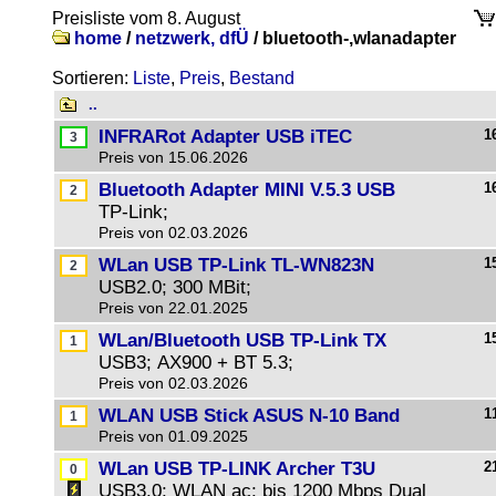
Preisliste vom 8. August
home
/
netzwerk, dfÜ
/
bluetooth-,wlanadapter
Sortieren:
Liste
,
Preis
,
Bestand
..
INFRARot Adapter USB iTEC
1
Preis von 15.06.2026
Bluetooth Adapter MINI V.5.3 USB
1
TP-Link;
Preis von 02.03.2026
WLan USB TP-Link TL-WN823N
1
USB2.0; 300 MBit;
Preis von 22.01.2025
WLan/Bluetooth USB TP-Link TX
1
USB3; AX900 + BT 5.3;
Preis von 02.03.2026
WLAN USB Stick ASUS N-10 Band
1
Preis von 01.09.2025
WLan USB TP-LINK Archer T3U
2
USB3.0; WLAN ac; bis 1200 Mbps Dual