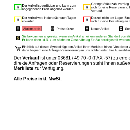
Geringe Stückzahl vorrätig
Der Artikel ist verfügbar und kann zum
sich für eine Reservierung 
angegebenen Preis abgeholt werden.
Verkauf.
Der Artikel wird in den nächsten Tagen
Derzeit nicht am Lager. Bit
erwartet.
sich für eine Bestellung an 
Aktionspreis
Preisstürzer
Neuer Artikel
Son
Sie bekommen angezeigt, wenn ein Artikel an einem anderen Standort vorrätig
Er kann dann i.d.R. zum nächsten Geschäftstag für Sie bereitgestellt werden
Ein Klick auf dieses Symbol fügt den Artikel Ihrer Merkliste hinzu. Von diese
dann bequem eine Anfrage/Reservierung an uns richten oder Ihre Auswahl 
Der
Verkauf
ist unter 03681 / 49 70 -0 (FAX -57) zu errei
direkte Anfragen oder Reservierungen steht Ihnen auße
Merkliste
zur Verfügung.
Alle Preise inkl. MwSt.