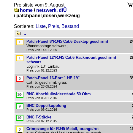
Preisliste vom 9. August
home
/
netzwerk, dfÜ
/
patchpanel,dosen,werkzeug
Sortieren:
Liste
,
Preis
,
Bestand
..
Patch-Panel 8*RJ45 Cat.6 Desktop geschirmt
2
Wandmontage schwarz;
Preis von 14.01.2025
Patch-Panel 12*RJ45 Cat.6 Rackmount geschirmt
2
schwarz
Logilink 10" Einbau;
Preis von 01.12.2023
Patch-Panel 16-Port 1 HE 19"
3
Cat. 6, geschirmt, grau;
Preis von 23.05.2024
BNC Abschlußwiderstände 50 Ohm
Preis von 06.01.2016
BNC Doppelkupplung
Preis von 06.01.2016
BNC T-Stücke
Preis von 07.12.2015
Crimpzange für RJ45 Metall, orange/rot
1