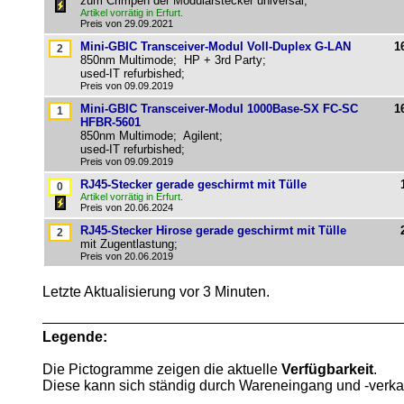
zum Crimpen der Modularstecker universal;
Artikel vorrätig in Erfurt.
Preis von 29.09.2021
Mini-GBIC Transceiver-Modul Voll-Duplex G-LAN
1
850nm Multimode; HP + 3rd Party;
used-IT refurbished;
Preis von 09.09.2019
Mini-GBIC Transceiver-Modul 1000Base-SX FC-SC
1
HFBR-5601
850nm Multimode; Agilent;
used-IT refurbished;
Preis von 09.09.2019
RJ45-Stecker gerade geschirmt mit Tülle
Artikel vorrätig in Erfurt.
Preis von 20.06.2024
RJ45-Stecker Hirose gerade geschirmt mit Tülle
mit Zugentlastung;
Preis von 20.06.2019
Letzte Aktualisierung vor 3 Minuten.
Legende:
Die Pictogramme zeigen die aktuelle
Verfügbarkeit
.
Diese kann sich ständig durch Wareneingang und -verka