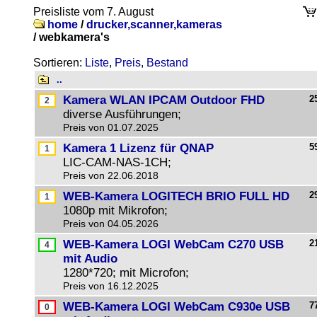
Preisliste vom 7. August
home
/
drucker,scanner,kameras
/
webkamera's
Sortieren:
Liste
,
Preis
,
Bestand
..
Kamera WLAN IPCAM Outdoor FHD
2
diverse Ausführungen;
Preis von 01.07.2025
Kamera 1 Lizenz für QNAP
5
LIC-CAM-NAS-1CH;
Preis von 22.06.2018
WEB-Kamera LOGITECH BRIO FULL HD
2
1080p mit Mikrofon;
Preis von 04.05.2026
WEB-Kamera LOGI WebCam C270 USB
2
mit Audio
1280*720; mit Microfon;
Preis von 16.12.2025
WEB-Kamera LOGI WebCam C930e USB
7