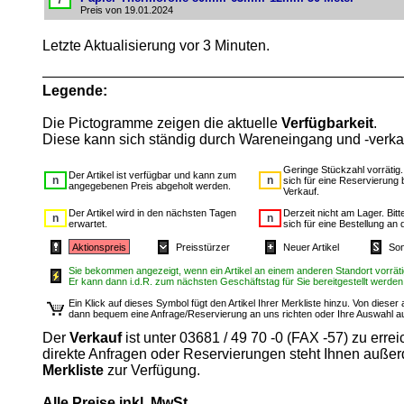
Preis von 19.01.2024
Letzte Aktualisierung vor 3 Minuten.
Legende:
Die Pictogramme zeigen die aktuelle
Verfügbarkeit
.
Diese kann sich ständig durch Wareneingang und -verka
Geringe Stückzahl vorrätig
Der Artikel ist verfügbar und kann zum
sich für eine Reservierung 
angegebenen Preis abgeholt werden.
Verkauf.
Der Artikel wird in den nächsten Tagen
Derzeit nicht am Lager. Bit
erwartet.
sich für eine Bestellung an 
Aktionspreis
Preisstürzer
Neuer Artikel
Son
Sie bekommen angezeigt, wenn ein Artikel an einem anderen Standort vorrätig
Er kann dann i.d.R. zum nächsten Geschäftstag für Sie bereitgestellt werden
Ein Klick auf dieses Symbol fügt den Artikel Ihrer Merkliste hinzu. Von diese
dann bequem eine Anfrage/Reservierung an uns richten oder Ihre Auswahl 
Der
Verkauf
ist unter 03681 / 49 70 -0 (FAX -57) zu errei
direkte Anfragen oder Reservierungen steht Ihnen auße
Merkliste
zur Verfügung.
Alle Preise inkl. MwSt.