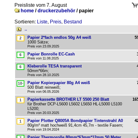
Preisliste vom 7. August
home
/
druckerzubehör
/
papier
Sortieren:
Liste
,
Preis
,
Bestand
..
Papier 2*fach endlos 50g A4 weiß
5
1000 Sätze;
Preis von 23.09.2025
Papier Bonrolle EC-Cash
Preis von 11.08.2025
Kleberolle TESA transparent
50mm*66m;
Preis von 28.10.2025
Papier Kopierpapier 80g A4 weiß
500 Blatt reinweiß;
Preis von 06.05.2026
Papierkassette BROTHER LT 5500 250 Blatt
16
für Brother DCP-L5600 L5602 L5650 HL-L5000 L5100
L5200;
Preis von 20.03.2025
Papier Plotter Q8005A Bondpapier Tintenstrahl A0
4
80g/m² matt hochweiß 91,4cm 45,7m - textile Fasern;
Preis von 19.04.2024
Papier Thermorolle 80mm*63mm*12mm 50 Meter