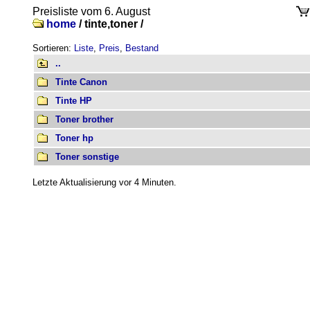
Preisliste vom 6. August
home
/
tinte,toner /
Sortieren:
Liste
,
Preis
,
Bestand
..
Tinte Canon
Tinte HP
Toner brother
Toner hp
Toner sonstige
Letzte Aktualisierung vor 4 Minuten.