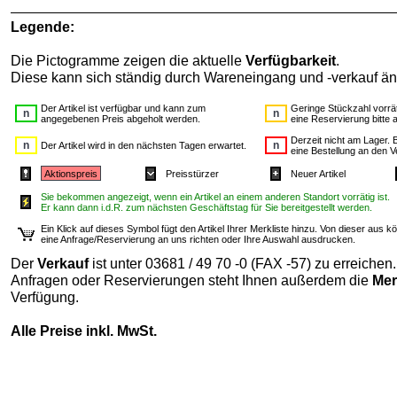
Legende:
Die Pictogramme zeigen die aktuelle
Verfügbarkeit
.
Diese kann sich ständig durch Wareneingang und -verkauf än
Der Artikel ist verfügbar und kann zum
Geringe Stückzahl vorrät
angegebenen Preis abgeholt werden.
eine Reservierung bitte 
Derzeit nicht am Lager. B
Der Artikel wird in den nächsten Tagen erwartet.
eine Bestellung an den V
Aktionspreis
Preisstürzer
Neuer Artikel
Sie bekommen angezeigt, wenn ein Artikel an einem anderen Standort vorrätig ist.
Er kann dann i.d.R. zum nächsten Geschäftstag für Sie bereitgestellt werden.
Ein Klick auf dieses Symbol fügt den Artikel Ihrer Merkliste hinzu. Von dieser aus
eine Anfrage/Reservierung an uns richten oder Ihre Auswahl ausdrucken.
Der
Verkauf
ist unter 03681 / 49 70 -0 (FAX -57) zu erreichen.
Anfragen oder Reservierungen steht Ihnen außerdem die
Mer
Verfügung.
Alle Preise inkl. MwSt.