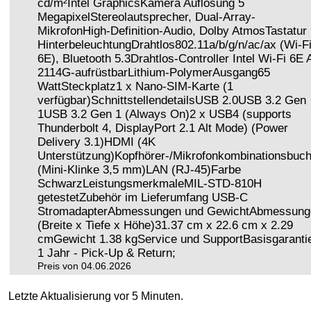
cd/m²Intel GraphicsKamera Auflösung 5
MegapixelStereolautsprecher, Dual-Array-
MikrofonHigh-Definition-Audio, Dolby AtmosTastatur
HinterbeleuchtungDrahtlos802.11a/b/g/n/ac/ax (Wi-F
6E), Bluetooth 5.3Drahtlos-Controller Intel Wi-Fi 6E
2114G-aufrüstbarLithium-PolymerAusgang65
WattSteckplatz1 x Nano-SIM-Karte (1
verfügbar)SchnittstellendetailsUSB 2.0USB 3.2 Gen
1USB 3.2 Gen 1 (Always On)2 x USB4 (supports
Thunderbolt 4, DisplayPort 2.1 Alt Mode) (Power
Delivery 3.1)HDMI (4K
Unterstützung)Kopfhörer-/Mikrofonkombinationsbuc
(Mini-Klinke 3,5 mm)LAN (RJ-45)Farbe
SchwarzLeistungsmerkmaleMIL-STD-810H
getestetZubehör im Lieferumfang USB-C
StromadapterAbmessungen und GewichtAbmessung
(Breite x Tiefe x Höhe)31.37 cm x 22.6 cm x 2.29
cmGewicht 1.38 kgService und SupportBasisgarantie
1 Jahr - Pick-Up & Return;
Preis von 04.06.2026
Letzte Aktualisierung vor 5 Minuten.