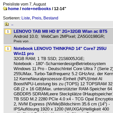
Preisliste vom 7. August
home
/
note+netbooks
/
12-14"
Sortieren:
Liste
,
Preis
,
Bestand
..
LENOVO TAB M8 HD 8" 2G+32GB Wlan ac BT5
Android 10.0; WebCam 2MPixel; ZA5G0198GR;
Preis von . .
Notebook LENOVO THINKPAD 14" Core7 255U
Win11 pro
32GB RAM; 1 TB SSD; 21S6005JGE;
Notebook - 180°-ScharnierdesignBetriebssystem
Windows 11 Pro - DeutschIntel Core Ultra 7 (Serie 2
255UMax. Turbo-Taktfrequenz 5.2 GHzAnz. der Ker
12 KerneNeuralprozessor-Einheit (NPU)Intel AI
BoostNPU-Leistung bis zu (TOPS) 12 TOPSRAM 32
GB (2 x 16 GB)Max. unterstützter RAM-Speicher 64
GBDDR5 SDRAMLeere Steckplätze 0Hauptspeicher
TB SSD M.2 2280 PCIe 4.0 x4 - TCG Opal Encrypti
2, NVM Express (NVMe)Bildschirm 35.6 cm (14") -
IPSAuflösung 1920 x 1200 (WUXGA)Helligkeit 400