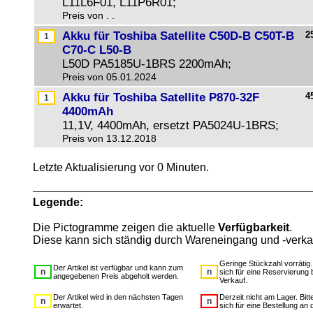
L11L6F01, L11P6R01;
Preis von . .
Akku für Toshiba Satellite C50D-B C50T-B
2
C70-C L50-B
L50D PA5185U-1BRS 2200mAh;
Preis von 05.01.2024
Akku für Toshiba Satellite P870-32F
4
4400mAh
11,1V, 4400mAh, ersetzt PA5024U-1BRS;
Preis von 13.12.2018
Letzte Aktualisierung vor 0 Minuten.
Legende:
Die Pictogramme zeigen die aktuelle
Verfügbarkeit
.
Diese kann sich ständig durch Wareneingang und -verka
Geringe Stückzahl vorrätig
Der Artikel ist verfügbar und kann zum
sich für eine Reservierung 
angegebenen Preis abgeholt werden.
Verkauf.
Der Artikel wird in den nächsten Tagen
Derzeit nicht am Lager. Bit
erwartet.
sich für eine Bestellung an 