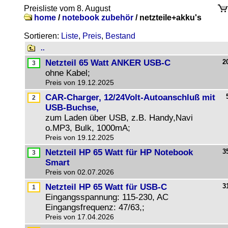
Preisliste vom 8. August
home
/
notebook zubehör
/
netzteile+akku's
Sortieren:
Liste
,
Preis
,
Bestand
..
Netzteil 65 Watt ANKER USB-C
2
ohne Kabel;
Preis von 19.12.2025
CAR-Charger, 12/24Volt-Autoanschluß mit
USB-Buchse,
zum Laden über USB, z.B. Handy,Navi
o.MP3, Bulk, 1000mA;
Preis von 19.12.2025
Netzteil HP 65 Watt für HP Notebook
3
Smart
Preis von 02.07.2026
Netzteil HP 65 Watt für USB-C
3
Eingangsspannung: 115-230, AC
Eingangsfrequenz: 47/63,;
Preis von 17.04.2026