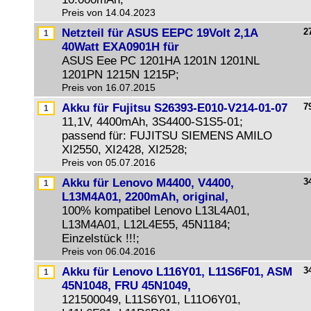
Preis von 14.04.2023
Netzteil für ASUS EEPC 19Volt 2,1A
2
40Watt EXA0901H für
ASUS Eee PC 1201HA 1201N 1201NL
1201PN 1215N 1215P;
Preis von 16.07.2015
Akku für Fujitsu S26393-E010-V214-01-07
7
11,1V, 4400mAh, 3S4400-S1S5-01;
passend für: FUJITSU SIEMENS AMILO
XI2550, XI2428, XI2528;
Preis von 05.07.2016
Akku für Lenovo M4400, V4400,
3
L13M4A01, 2200mAh, original,
100% kompatibel Lenovo L13L4A01,
L13M4A01, L12L4E55, 45N1184;
Einzelstück !!!;
Preis von 06.04.2016
Akku für Lenovo L116Y01, L11S6F01, ASM
3
45N1048, FRU 45N1049,
121500049, L11S6Y01, L11O6Y01,