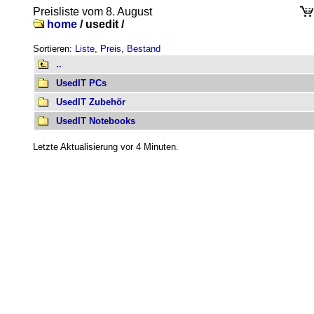
Preisliste vom 8. August
home
/
usedit /
Sortieren:
Liste
,
Preis
,
Bestand
..
UsedIT PCs
UsedIT Zubehör
UsedIT Notebooks
Letzte Aktualisierung vor 4 Minuten.