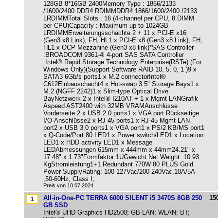
128GB 8*16GB 2400Memory Type : 1866/2133
/1600/2400 DDR4 RDIMMDDR4 1866/1600/2400 /2133
LRDIMMTotal Slots : 16 (4-channel per CPU, 8 DIMM
per CPU)Capacity : Maximum up to 1024GB
LRDIMMErweiterungsschächte 2 + 11 x PCI-E x16
(Gen3 x8 Link), FH, HL1 x PCI-E x8 (Gen3 x8 Link), FH,
HL1 x OCP Mezzanine (Gen3 x8 link)*SAS Controller
:BROADCOM 9361-4i 4-port SAS SATA Controller
:Intel® Rapid Storage Technology Enterprise(RSTe) (For
Windows Only)(Support Software RAID 10, 5, 0, 1 )9 x
SATA3 6Gb/s ports1 x M.2 connectorIntel®
C612Einbauschacht4 x Hot-swap 3.5" Storage Bays1 x
M.2 (NGFF 2242)1 x Slim-type Optical Drive
BayNetzwerk 2 x Intel® I210AT + 1 x Mgmt LANGrafik
Aspeed AST2400 with 32MB VRAMAnschlüsse
Vorderseite 2 x USB 2.0 ports1 x VGA port Rückseitige
I/O-Anschlüsse2 x RJ-45 ports1 x RJ-45 Mgmt LAN
port2 x USB 3.0 ports1 x VGA port1 x PS/2 KB/MS port1
x Q-Code/Port 80 LED1 x Power switch/LED1 x Location
LED1 x HDD activity LED1 x Message
LEDAbmessungen 615mm x 444mm x 44mm24.21" x
17.48" x 1.73"Formfaktor 1UGewicht Net Weight: 10.93
KgStromleistung1+1 Redundant 770W 80 PLUS Gold
Power SupplyRating: 100-127Vac/200-240Vac,10A/5A
,50-60Hz, Class I;
Preis von 10.07.2024
All-in-One-PC TERRA 6000 SILENT i5 3470S 8GB 250
15
GB SSD
Intel® UHD Graphics HD2500; GB-LAN; WLAN; BT;