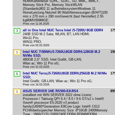
HDMIKartenleser SDHC, SDXC, SD, MMC, MMC+,
Memory Stick Pro, Memory StickWLAN
(Standards)802.11 acBetriebssystemWindows 11
HomeLeistung Netzteil 90 WattAbmessungen (B/H/T)100
mm x 270 mm x 290 mmGewicht (laut Hersteller) 2.55
kg90MV009MGE;
Preis von 11.06.2026
all in One Intel NUC Terra Intel i5-7200U 8GB DDR4
17
240B SSD M.2 Sata; WLAN; BT; LAN HDMI;
Win11 Pro;
WIN11 PRO;
Preis von 02.02.2026
Intel NUC 7i5BNH;i5-7260U;8GB DDR4;128GB M.2
19
NVMe SSD;
480GB 2,5" SSD; Intel Grafik; GB-LAN;
Wlan ac; Win 11 Pro oG;
Preis von 31.03.2025
Intel NUC Terra;i5-7260U;8GB DDR4;256GB M.2 NVMe
17
SSD;
Intel Grafik; GB-LAN; Wlan ac; Win 11 Pro oG;
Preis von 16.03.2026
ASUS SERVER 1HE RS500-E8-RS4
89
installiert mit WIN SERVER 2022 ohne Lizenz;
Prozessor / Taktung QPI 6.4 / 8.0 / 9.6 GT/s2 x Intel®
Xeon® processor E5-2620 v3 product
family(145W)*Generation E8Core Logic Intel® C612
PCHArbeitsspeicher Memory Size :8*16GB 2400Memory
Type : 1866/2133 /1600/2400 DDR4 RDIMMDDR4