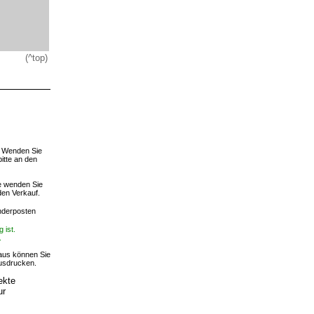
(^top)
. Wenden Sie
bitte an den
te wenden Sie
den Verkauf.
derposten
 ist.
.
r aus können Sie
ausdrucken.
ekte
ur