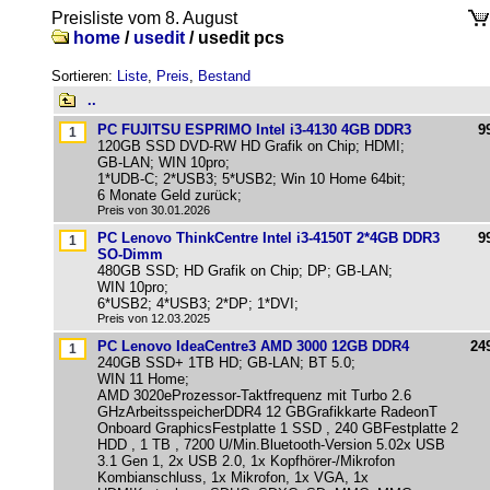
Preisliste vom 8. August
home
/
usedit
/
usedit pcs
Sortieren:
Liste
,
Preis
,
Bestand
..
PC FUJITSU ESPRIMO Intel i3-4130 4GB DDR3
9
120GB SSD DVD-RW HD Grafik on Chip; HDMI;
GB-LAN; WIN 10pro;
1*UDB-C; 2*USB3; 5*USB2; Win 10 Home 64bit;
6 Monate Geld zurück;
Preis von 30.01.2026
PC Lenovo ThinkCentre Intel i3-4150T 2*4GB DDR3
9
SO-Dimm
480GB SSD; HD Grafik on Chip; DP; GB-LAN;
WIN 10pro;
6*USB2; 4*USB3; 2*DP; 1*DVI;
Preis von 12.03.2025
PC Lenovo IdeaCentre3 AMD 3000 12GB DDR4
24
240GB SSD+ 1TB HD; GB-LAN; BT 5.0;
WIN 11 Home;
AMD 3020eProzessor-Taktfrequenz mit Turbo 2.6
GHzArbeitsspeicherDDR4 12 GBGrafikkarte RadeonT
Onboard GraphicsFestplatte 1 SSD , 240 GBFestplatte 2
HDD , 1 TB , 7200 U/Min.Bluetooth-Version 5.02x USB
3.1 Gen 1, 2x USB 2.0, 1x Kopfhörer-/Mikrofon
Kombianschluss, 1x Mikrofon, 1x VGA, 1x