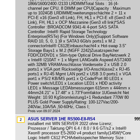
1866/1600/2400 /2133 LRDIMMTotal Slots : 16 (4-
channel per CPU, 8 DIMM per CPU)Capacity : Maximum
up to 1024GB LRDIMMErweiterungsschächte 2 + 11 x
PCI-E x16 (Gen3 x8 Link), FH, HL1 x PCI-E x8 (Gen3 x8
Link), FH, HL1 x OCP Mezzanine (Gen3 x8 link)*SAS
Controller :BROADCOM 9341-4i 4-port SAS SATA
Controller :Intel® Rapid Storage Technology
Enterprise(RSTe) (For Windows Only)(Support Software
RAID 10, 5, 0, 1 )9 x SATA3 6Gb/s ports1 x M.2
connectorIntel® C612Einbauschacht4 x Hot-swap 3.5"
Storage Bays1 x M.2 (NGFF 2242)Zusatzspeicher
FDD/CD/DVD1 x Slim-type Optical Drive BayNetzwerk 2
x Intel® I210AT + 1 x Mgmt LANGrafik Aspeed AST2400
with 32MB VRAMAnschlüsse Vorderseite 2 x USB 2.0
ports1 x VGA port Rückseitige I/O-Anschlüsse2 x RJ-45
ports1 x RJ-45 Mgmt LAN port2 x USB 3.0 ports1 x VGA
port1 x PS/2 KB/MS port1 x Q-Code/Port 80 LED1 x
Power switch/LED1 x Location LED1 x HDD activity
LED1 x Message LEDAbmessungen 615mm x 444mm x
44mm24.21" x 17.48" x 1.73"Formfaktor 1UGewicht Net
Weight: 10.93 KgStromleistung1+1 Redundant 770W 80
PLUS Gold Power SupplyRating: 100-127Vac/200-
240Vac,10A/5A ,50-60Hz, Class I;
Preis von 09.07.2024
ASUS SERVER 1HE RS500-E8-RS4
99
installiert mit WIN SERVER 2022 ohne Lizenz;
Prozessor / Taktung QPI 6.4 / 8.0 / 9.6 GT/s2 x Intel®
Xeon® processor E5-2650 v4 product family(145W)*Core
Logic Intel® C612 PCHArbeitsspeicher Memory Size :