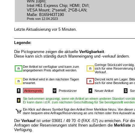
WIN 10pro;
Intel H61 Express Chip; HDMI; DVI;
VESA Mount; 2*seriell; 2*GB-LAN;
Maße: B165H43T190
Preis von 12.04.2023
Letzte Aktualisierung vor 5 Minuten.
Legende:
Die Pictogramme zeigen die aktuelle
Verfügbarkeit
.
Diese kann sich ständig durch Wareneingang und -verkauf ändern.
Geringe Stückzahl vorrätig
Der Artikel ist verfügbar und kann zum
sich für eine Reservierung 
angegebenen Preis abgeholt werden.
Verkauf.
Der Artikel wird in den nächsten Tagen
Derzeit nicht am Lager. Bit
erwartet.
sich für eine Bestellung an 
Aktionspreis
Preisstürzer
Neuer Artikel
Son
Sie bekommen angezeigt, wenn ein Artikel an einem anderen Standort vorrätig
Er kann dann i.d.R. zum nächsten Geschäftstag für Sie bereitgestellt werden
Ein Klick auf dieses Symbol fügt den Artikel Ihrer Merkliste hinzu. Von diese
dann bequem eine Anfrage/Reservierung an uns richten oder Ihre Auswahl 
Der
Verkauf
ist unter 03681 / 49 70 -0 (FAX -57) zu erreichen. Für dir
Anfragen oder Reservierungen steht Ihnen außerdem die
Merkliste
z
Verfügung.