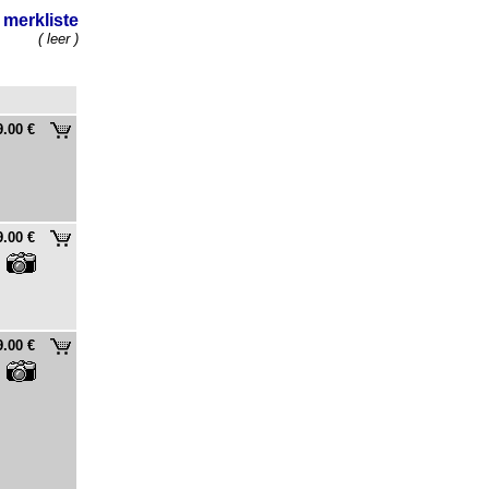
merkliste
( leer )
9.00 €
9.00 €
9.00 €