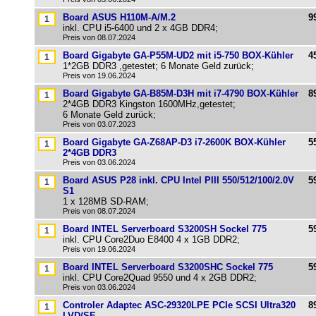
Board ASUS H110M-A/M.2
9
inkl. CPU i5-6400 und 2 x 4GB DDR4;
Preis von 08.07.2024
Board Gigabyte GA-P55M-UD2 mit i5-750 BOX-Kühler
4
1*2GB DDR3 ,getestet; 6 Monate Geld zurück;
Preis von 19.06.2024
Board Gigabyte GA-B85M-D3H mit i7-4790 BOX-Kühler
8
2*4GB DDR3 Kingston 1600MHz,getestet;
6 Monate Geld zurück;
Preis von 03.07.2023
Board Gigabyte GA-Z68AP-D3 i7-2600K BOX-Kühler
5
2*4GB DDR3
Preis von 03.06.2024
Board ASUS P28 inkl. CPU Intel PIII 550/512/100/2.0V
5
S1
1 x 128MB SD-RAM;
Preis von 08.07.2024
Board INTEL Serverboard S3200SH Sockel 775
5
inkl. CPU Core2Duo E8400 4 x 1GB DDR2;
Preis von 19.06.2024
Board INTEL Serverboard S3200SHC Sockel 775
5
inkl. CPU Core2Quad 9550 und 4 x 2GB DDR2;
Preis von 03.06.2024
Controler Adaptec ASC-29320LPE PCIe SCSI Ultra320
8
LVD/SE