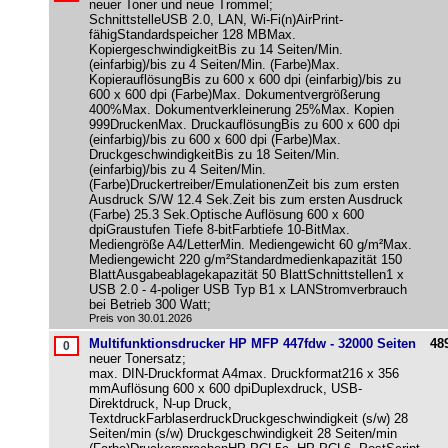
neuer Toner und neue Trommel;
SchnittstelleUSB 2.0, LAN, Wi-Fi(n)AirPrint-
fähigStandardspeicher 128 MBMax.
KopiergeschwindigkeitBis zu 14 Seiten/Min.
(einfarbig)/bis zu 4 Seiten/Min. (Farbe)Max.
KopierauflösungBis zu 600 x 600 dpi (einfarbig)/bis zu
600 x 600 dpi (Farbe)Max. Dokumentvergrößerung
400%Max. Dokumentverkleinerung 25%Max. Kopien
999DruckenMax. DruckauflösungBis zu 600 x 600 dpi
(einfarbig)/bis zu 600 x 600 dpi (Farbe)Max.
DruckgeschwindigkeitBis zu 18 Seiten/Min.
(einfarbig)/bis zu 4 Seiten/Min.
(Farbe)Druckertreiber/EmulationenZeit bis zum ersten
Ausdruck S/W 12.4 Sek.Zeit bis zum ersten Ausdruck
(Farbe) 25.3 Sek.Optische Auflösung 600 x 600
dpiGraustufen Tiefe 8-bitFarbtiefe 10-BitMax.
Mediengröße A4/LetterMin. Mediengewicht 60 g/m²Max.
Mediengewicht 220 g/m²Standardmedienkapazität 150
BlattAusgabeablagekapazität 50 BlattSchnittstellen1 x
USB 2.0 - 4-poliger USB Typ B1 x LANStromverbrauch
bei Betrieb 300 Watt;
Preis von 30.01.2026
Multifunktionsdrucker HP MFP 447fdw - 32000 Seiten
48
neuer Tonersatz;
max. DIN-Druckformat A4max. Druckformat216 x 356
mmAuflösung 600 x 600 dpiDuplexdruck, USB-
Direktdruck, N-up Druck,
TextdruckFarblaserdruckDruckgeschwindigkeit (s/w) 28
Seiten/min (s/w) Druckgeschwindigkeit 28 Seiten/min