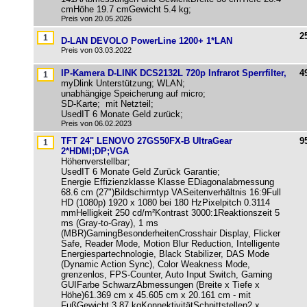
cmHöhe 19.7 cmGewicht 5.4 kg;
Preis von 20.05.2026
2
D-LAN DEVOLO PowerLine 1200+ 1*LAN
Preis von 03.03.2022
IP-Kamera D-LINK DCS2132L 720p Infrarot Sperrfilter,
4
myDlink Unterstützung; WLAN;
unabhängige Speicherung auf micro;
SD-Karte; mit Netzteil;
UsedIT 6 Monate Geld zurück;
Preis von 06.02.2023
TFT 24" LENOVO 27GS50FX-B UltraGear
9
2*HDMI;DP;VGA
Höhenverstellbar;
UsedIT 6 Monate Geld Zurück Garantie;
Energie Effizienzklasse Klasse EDiagonalabmessung
68.6 cm (27")Bildschirmtyp VASeitenverhältnis 16:9Full
HD (1080p) 1920 x 1080 bei 180 HzPixelpitch 0.3114
mmHelligkeit 250 cd/m²Kontrast 3000:1Reaktionszeit 5
ms (Gray-to-Gray), 1 ms
(MBR)GamingBesonderheitenCrosshair Display, Flicker
Safe, Reader Mode, Motion Blur Reduction, Intelligente
Energiespartechnologie, Black Stabilizer, DAS Mode
(Dynamic Action Sync), Color Weakness Mode,
grenzenlos, FPS-Counter, Auto Input Switch, Gaming
GUIFarbe SchwarzAbmessungen (Breite x Tiefe x
Höhe)61.369 cm x 45.605 cm x 20.161 cm - mit
FußGewicht 3.87 kgKonnektivitätSchnittstellen2 x