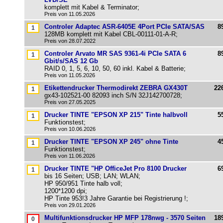
komplett mit Kabel & Terminator;
Preis von 11.05.2026
Controler Adaptec ASR-6405E 4Port PCIe SATA/SAS
8
128MB komplett mit Kabel CBL-00111-01-A-R;
Preis von 28.07.2022
Controler Arvato MR SAS 9361-4i PCIe SATA 6
8
Gbit/s/SAS 12 Gb
RAID 0, 1, 5, 6, 10, 50, 60 inkl. Kabel & Batterie;
Preis von 11.05.2026
Etikettendrucker Thermodirekt ZEBRA GX430T
22
gx43-102521-00 82093 inch S/N 32J142700728;
Preis von 27.05.2025
Drucker TINTE "EPSON XP 215" Tinte halbvoll
5
Funktionstest;
Preis von 10.06.2026
Drucker TINTE "EPSON XP 245" ohne Tinte
4
Funktionstest;
Preis von 11.06.2026
Drucker TINTE "HP OfficeJet Pro 8100 Drucker
6
bis 16 Seiten; USB; LAN; WLAN;
HP 950/951 Tinte halb voll;
1200*1200 dpi;
HP Tinte 953!3 Jahre Garantie bei Registrierung !;
Preis von 29.01.2026
Multifunktionsdrucker HP MFP 178nwg - 3570 Seiten
18