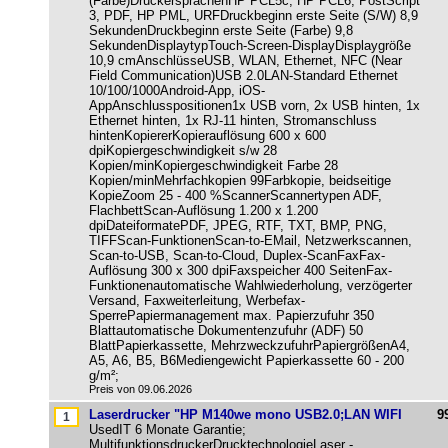
(Farbe)DruckersprachenHP PCL5c, HP PCL6, PostScript
3, PDF, HP PML, URFDruckbeginn erste Seite (S/W) 8,9
SekundenDruckbeginn erste Seite (Farbe) 9,8
SekundenDisplaytypTouch-Screen-DisplayDisplaygröße
10,9 cmAnschlüsseUSB, WLAN, Ethernet, NFC (Near
Field Communication)USB 2.0LAN-Standard Ethernet
10/100/1000Android-App, iOS-
AppAnschlusspositionen1x USB vorn, 2x USB hinten, 1x
Ethernet hinten, 1x RJ-11 hinten, Stromanschluss
hintenKopiererKopierauflösung 600 x 600
dpiKopiergeschwindigkeit s/w 28
Kopien/minKopiergeschwindigkeit Farbe 28
Kopien/minMehrfachkopien 99Farbkopie, beidseitige
KopieZoom 25 - 400 %ScannerScannertypen ADF,
FlachbettScan-Auflösung 1.200 x 1.200
dpiDateiformatePDF, JPEG, RTF, TXT, BMP, PNG,
TIFFScan-FunktionenScan-to-EMail, Netzwerkscannen,
Scan-to-USB, Scan-to-Cloud, Duplex-ScanFaxFax-
Auflösung 300 x 300 dpiFaxspeicher 400 SeitenFax-
Funktionenautomatische Wahlwiederholung, verzögerter
Versand, Faxweiterleitung, Werbefax-
SperrePapiermanagement max. Papierzufuhr 350
Blattautomatische Dokumentenzufuhr (ADF) 50
BlattPapierkassette, MehrzweckzufuhrPapiergrößenA4,
A5, A6, B5, B6Mediengewicht Papierkassette 60 - 200
g/m²;
Preis von 09.06.2026
Laserdrucker "HP M140we mono USB2.0;LAN WIFI
9
UsedIT 6 Monate Garantie;
MultifunktionsdruckerDrucktechnologieLaser -