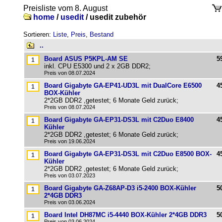
Preisliste vom 8. August
home
/
usedit
/
usedit zubehör
Sortieren:
Liste
,
Preis
,
Bestand
..
Board ASUS P5KPL-AM SE
5
inkl. CPU E5300 und 2 x 2GB DDR2;
Preis von 08.07.2024
Board Gigabyte GA-EP41-UD3L mit DualCore E6500
4
BOX-Kühler
2*2GB DDR2 ,getestet; 6 Monate Geld zurück;
Preis von 08.07.2024
Board Gigabyte GA-EP31-DS3L mit C2Duo E8400
4
Kühler
2*2GB DDR2 ,getestet; 6 Monate Geld zurück;
Preis von 19.06.2024
Board Gigabyte GA-EP31-DS3L mit C2Duo E8500 BOX-
4
Kühler
2*2GB DDR2 ,getestet; 6 Monate Geld zurück;
Preis von 03.07.2023
Board Gigabyte GA-Z68AP-D3 i5-2400 BOX-Kühler
5
2*4GB DDR3
Preis von 03.06.2024
Board Intel DH87MC i5-4440 BOX-Kühler 2*4GB DDR3
5
Preis von 03.06.2024