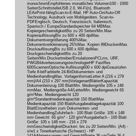
monochromEmpfohlenes monatliches Volumen100 - 1000
SeitenSchnittstelleUSB 2.0, Wi-Fi(n), Bluetooth
LEAirPrint-fähigScan-to-E-Mail, HP Auto-On/Auto-Off
Technology, Ausdruck von Mobilgeräten, Scan-to-
PDFEnglisch, Deutsch, Französisch, Italienisch,
Spanisch / EuropaStandardspeicher 64 MBMax.
KopiergeschwindigkeitBis zu 20 Seiten/Min.Max.
KopierauflösungBis zu 600 x 400 dpiMax.
Dokumentvergrößerung 400%Max.
Dokumentverkleinerung 25%Max. Kopien 99DruckenMax.
DruckauflösungBis zu 600 x 600 dpiMax.
DruckgeschwindigkeitBis zu 20
Seiten/Min.Druckertreiber/EmulationenPCLms, URF,
PWGBildverbesserungstechnologieHP FastRes
600ScannenOptische Auflösung600 x 600 dpiGraustufen
Tiefe 8-bitFarbtiefe 24-BitDokumenten- und
MedienhandlingMax. VorlagenformatLetter A (216 x 279
mm)/A4 (210 x 297 mm)VorlagenartBlätterKapazität
Dokumenteinzug 100 BlattMin. Mediengröße 105 x 148
mmMax. Mediengröße A4/LetterMin. Mediengewicht 65
g/m²Max. Mediengewicht 120
g/m²Standardmedienkapazität 150 BlattMax.
Medienkapazität 150 BlattAusgabeablagekapazität 100
BlattEinzelheiten zum Dokumenten- und
MedienhandlingZufuhrfach - 100 Blatt Größe: 105 x 148
mm Gewicht: 65 g/m² - 120 g/m²Ausgabefach - 100 Blatt
Größe: 105 x 148 mm - 216 x 279
mmGeschwindigkeitDrucken: bis zu 20 Seiten/Min. (A4) -
s/w1 x Tonerkartusche (Schwarz) - HP
141AAbmessungen und GewichtBreite 36 cmTiefe 26.4