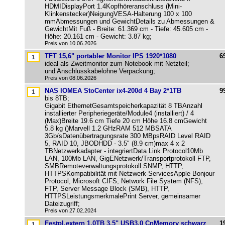
HDMIDisplayPort 1.4Kopfhöreranschluss (Mini-
Klinkenstecker)NeigungVESA-Halterung 100 x 100
mmAbmessungen und GewichtDetails zu Abmessungen &
GewichtMit Fuß - Breite: 61.369 cm - Tiefe: 45.605 cm -
Höhe: 20.161 cm - Gewicht: 3.87 kg;
Preis von 10.06.2026
TFT 15,6" portabler Monitor IPS 1920*1080
6
ideal als Zweitmonitor zum Notebook mit Netzteil;
und Anschlusskabelohne Verpackung;
Preis von 08.06.2026
NAS IOMEA StoCenter ix4-200d 4 Bay 2*1TB
9
bis 8TB;
Gigabit EthernetGesamtspeicherkapazität 8 TBAnzahl
installierter Peripheriegeräte/Module4 (installiert) / 4
(Max)Breite 19.6 cm Tiefe 20 cm Höhe 16.8 cmGewicht
5.8 kg ()Marvell 1.2 GHzRAM 512 MBSATA
3Gb/sDatenübertragungsrate 300 MBpsRAID Level RAID
5, RAID 10, JBODHDD - 3.5" (8.9 cm)max 4 x 2
TBNetzwerkadapter - integriertData Link Protocol10Mb
LAN, 100Mb LAN, GigENetzwerk/Transportprotokoll FTP,
SMBRemoteverwaltungsprotokoll SNMP, HTTP,
HTTPSKompatibilität mit Netzwerk-ServicesApple Bonjour
Protocol, Microsoft CIFS, Network File System (NFS),
FTP, Server Message Block (SMB), HTTP,
HTTPSLeistungsmerkmalePrint Server, gemeinsamer
Dateizugriff;
Preis von 27.02.2024
Festpl.extern 1,0TB 3,5" USB3.0 CnMemory schwarz
1