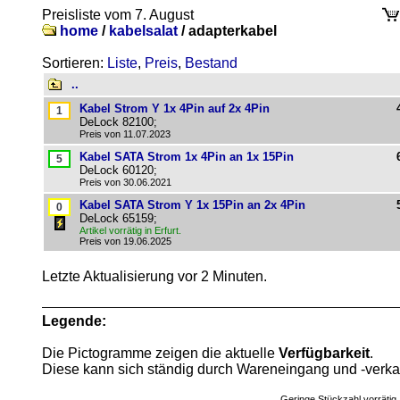
Preisliste vom 7. August
home
/
kabelsalat
/
adapterkabel
Sortieren:
Liste
,
Preis
,
Bestand
..
Kabel Strom Y 1x 4Pin auf 2x 4Pin
DeLock 82100;
Preis von 11.07.2023
Kabel SATA Strom 1x 4Pin an 1x 15Pin
DeLock 60120;
Preis von 30.06.2021
Kabel SATA Strom Y 1x 15Pin an 2x 4Pin
DeLock 65159;
Artikel vorrätig in Erfurt.
Preis von 19.06.2025
Letzte Aktualisierung vor 2 Minuten.
Legende:
Die Pictogramme zeigen die aktuelle
Verfügbarkeit
.
Diese kann sich ständig durch Wareneingang und -verka
Geringe Stückzahl vorrätig