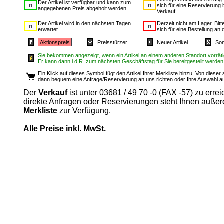
Der Artikel ist verfügbar und kann zum
sich für eine Reservierung 
angegebenen Preis abgeholt werden.
Verkauf.
Der Artikel wird in den nächsten Tagen
Derzeit nicht am Lager. Bit
erwartet.
sich für eine Bestellung an 
Aktionspreis
Preisstürzer
Neuer Artikel
Son
Sie bekommen angezeigt, wenn ein Artikel an einem anderen Standort vorrätig
Er kann dann i.d.R. zum nächsten Geschäftstag für Sie bereitgestellt werden
Ein Klick auf dieses Symbol fügt den Artikel Ihrer Merkliste hinzu. Von diese
dann bequem eine Anfrage/Reservierung an uns richten oder Ihre Auswahl 
Der
Verkauf
ist unter 03681 / 49 70 -0 (FAX -57) zu errei
direkte Anfragen oder Reservierungen steht Ihnen auße
Merkliste
zur Verfügung.
Alle Preise inkl. MwSt.