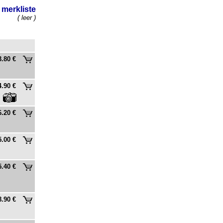
merkliste
( leer )
3.80 €
4.90 €
6.20 €
5.00 €
5.40 €
8.90 €