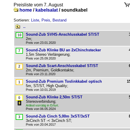
Preisliste vom 7. August
home
/
kabelsalat
/
soundkabel
Sortieren:
Liste
,
Preis
,
Bestand
..
Sound-Zub SVHS-Anschlusskabel ST/ST
2m;
Preis von 23.01.2020
Sound-Zub Klinke BU an 2xChinchstecker
1,5m Stereo Verlängerung;
Preis von 25.09.2020
Sound-Zub Scart-Anschlusskabel ST/ST
2m, Premium, Goldkontakte;
Preis von 23.11.2020
Sound-Zub Premium Toslinkkabel optisch
1
5m, ST/ST, High Quality;
Preis von 10.01.2019
Sound-Zub Klinke 2,50m ST/ST
Stereoverbindung;
Artikel vorrätig in Erfurt.
Preis von 06.05.2024
Sound-Zub Cinch 5,00m 3xST/3xST
3xCinch ST -< 3xCinch ST;
Preis von 20.04.2017